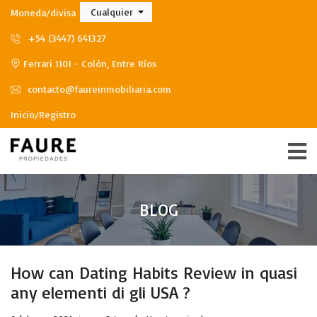
Cualquier
Moneda/divisa
+54 (3447) 641327
Ferrari 1101 - Colón, Entre Ríos
contacto@faureinmobiliaria.com
Inicio/Registro
BLOG
How can Dating Habits Review in quasi
any elementi di gli USA ?