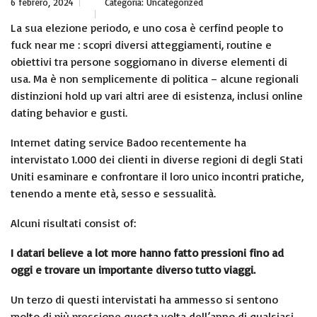
6 febrero, 2024
Categoría:
Uncategorized
La sua elezione periodo, e uno cosa è cer
find people to
fuck near me
: scopri diversi atteggiamenti, routine e
obiettivi tra persone soggiornano in diverse elementi di
usa. Ma è non semplicemente di politica – alcune regionali
distinzioni hold up vari altri aree di esistenza, inclusi online
dating behavior e gusti.
Internet dating service Badoo recentemente ha
intervistato 1.000 dei clienti in diverse regioni di degli Stati
Uniti esaminare e confrontare il loro unico incontri pratiche,
tenendo a mente età, sesso e sessualità.
Alcuni risultati consist of:
I datari believe a lot more hanno fatto pressioni fino ad
oggi e trovare un importante diverso tutto viaggi.
Un terzo di questi intervistati ha ammesso si sentono
molto di più pressione questa volta dell’anno di qualsiasi