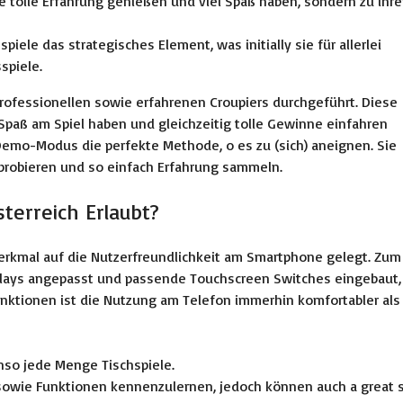
ne tolle Erfahrung genießen und viel Spaß haben, sondern zu ihr
le das strategisches Element, was initially sie für allerlei
spiele.
rofessionellen sowie erfahrenen Croupiers durchgeführt. Diese
Spaß am Spiel haben und gleichzeitig tolle Gewinne einfahren
r Demo-Modus die perfekte Methode, o es zu (sich) aneignen. Sie
probieren und so einfach Erfahrung sammeln.
sterreich Erlaubt?
rkmal auf die Nutzerfreundlichkeit am Smartphone gelegt. Zum
splays angepasst und passende Touchscreen Switches eingebaut,
nktionen ist die Nutzung am Telefon immerhin komfortabler als
so jede Menge Tischspiele.
 sowie Funktionen kennenzulernen, jedoch können auch a great 