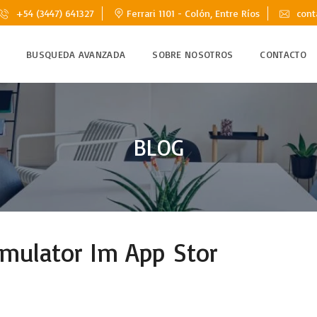
+54 (3447) 641327
Ferrari 1101 - Colón, Entre Ríos
cont
BUSQUEDA AVANZADA
SOBRE NOSOTROS
CONTACTO
BLOG
Simulator Im App Stor