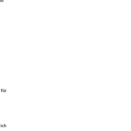
em
 für
sich