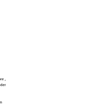
re ,
oder
en