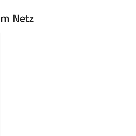
Im Netz