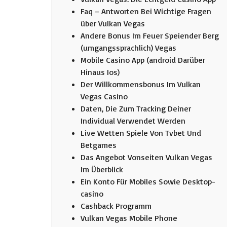
Faq – Antworten Bei Wichtige Fragen
über Vulkan Vegas
Andere Bonus Im Feuer Speiender Berg
(umgangssprachlich) Vegas
Mobile Casino App (android Darüber
Hinaus Ios)
Der Willkommensbonus Im Vulkan
Vegas Casino
Daten, Die Zum Tracking Deiner
Individual Verwendet Werden
Live Wetten Spiele Von Tvbet Und
Betgames
Das Angebot Vonseiten Vulkan Vegas
Im Überblick
Ein Konto Für Mobiles Sowie Desktop-
casino
Cashback Programm
Vulkan Vegas Mobile Phone