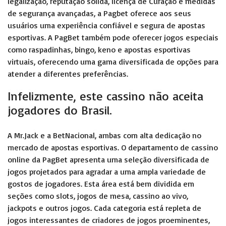
legalização, reputação sólida, licença de Curaçao e medidas
de segurança avançadas, a Pagbet oferece aos seus
usuários uma experiência confiável e segura de apostas
esportivas. A PagBet também pode oferecer jogos especiais
como raspadinhas, bingo, keno e apostas esportivas
virtuais, oferecendo uma gama diversificada de opções para
atender a diferentes preferências.
Infelizmente, este cassino não aceita
jogadores do Brasil.
A Mr.Jack e a BetNacional, ambas com alta dedicação no
mercado de apostas esportivas. O departamento de cassino
online da PagBet apresenta uma seleção diversificada de
jogos projetados para agradar a uma ampla variedade de
gostos de jogadores. Esta área está bem dividida em
seções como slots, jogos de mesa, cassino ao vivo,
jackpots e outros jogos. Cada categoria está repleta de
jogos interessantes de criadores de jogos proeminentes,