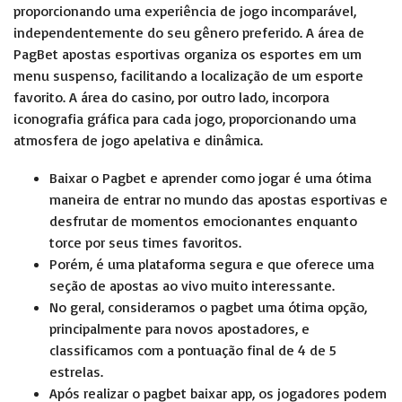
proporcionando uma experiência de jogo incomparável,
independentemente do seu gênero preferido. A área de
PagBet apostas esportivas organiza os esportes em um
menu suspenso, facilitando a localização de um esporte
favorito. A área do casino, por outro lado, incorpora
iconografia gráfica para cada jogo, proporcionando uma
atmosfera de jogo apelativa e dinâmica.
Baixar o Pagbet e aprender como jogar é uma ótima
maneira de entrar no mundo das apostas esportivas e
desfrutar de momentos emocionantes enquanto
torce por seus times favoritos.
Porém, é uma plataforma segura e que oferece uma
seção de apostas ao vivo muito interessante.
No geral, consideramos o pagbet uma ótima opção,
principalmente para novos apostadores, e
classificamos com a pontuação final de 4 de 5
estrelas.
Após realizar o pagbet baixar app, os jogadores podem