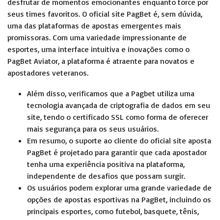
desfrutar de momentos emocionantes enquanto torce por
seus times favoritos. O oficial site PagBet é, sem dúvida,
uma das plataformas de apostas emergentes mais
promissoras. Com uma variedade impressionante de
esportes, uma interface intuitiva e inovações como o
PagBet Aviator, a plataforma é atraente para novatos e
apostadores veteranos.
Além disso, verificamos que a Pagbet utiliza uma
tecnologia avançada de criptografia de dados em seu
site, tendo o certificado SSL como forma de oferecer
mais segurança para os seus usuários.
Em resumo, o suporte ao cliente do oficial site aposta
PagBet é projetado para garantir que cada apostador
tenha uma experiência positiva na plataforma,
independente de desafios que possam surgir.
Os usuários podem explorar uma grande variedade de
opções de apostas esportivas na PagBet, incluindo os
principais esportes, como futebol, basquete, tênis,