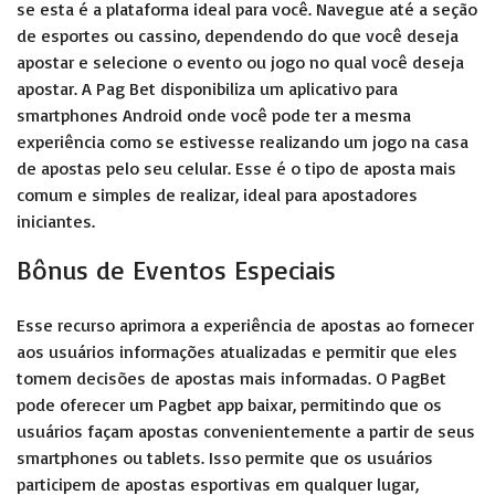
se esta é a plataforma ideal para você. Navegue até a seção
de esportes ou cassino, dependendo do que você deseja
apostar e selecione o evento ou jogo no qual você deseja
apostar. A Pag Bet disponibiliza um aplicativo para
smartphones Android onde você pode ter a mesma
experiência como se estivesse realizando um jogo na casa
de apostas pelo seu celular. Esse é o tipo de aposta mais
comum e simples de realizar, ideal para apostadores
iniciantes.
Bônus de Eventos Especiais
Esse recurso aprimora a experiência de apostas ao fornecer
aos usuários informações atualizadas e permitir que eles
tomem decisões de apostas mais informadas. O PagBet
pode oferecer um Pagbet app baixar, permitindo que os
usuários façam apostas convenientemente a partir de seus
smartphones ou tablets. Isso permite que os usuários
participem de apostas esportivas em qualquer lugar,