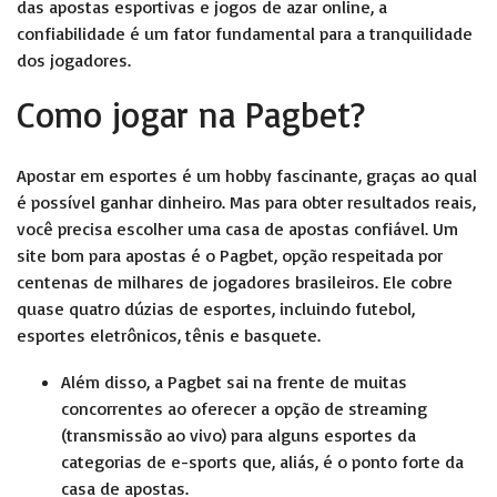
das apostas esportivas e jogos de azar online, a
confiabilidade é um fator fundamental para a tranquilidade
dos jogadores.
Como jogar na Pagbet?
Apostar em esportes é um hobby fascinante, graças ao qual
é possível ganhar dinheiro. Mas para obter resultados reais,
você precisa escolher uma casa de apostas confiável. Um
site bom para apostas é o Pagbet, opção respeitada por
centenas de milhares de jogadores brasileiros. Ele cobre
quase quatro dúzias de esportes, incluindo futebol,
esportes eletrônicos, tênis e basquete.
Além disso, a Pagbet sai na frente de muitas
concorrentes ao oferecer a opção de streaming
(transmissão ao vivo) para alguns esportes da
categorias de e-sports que, aliás, é o ponto forte da
casa de apostas.