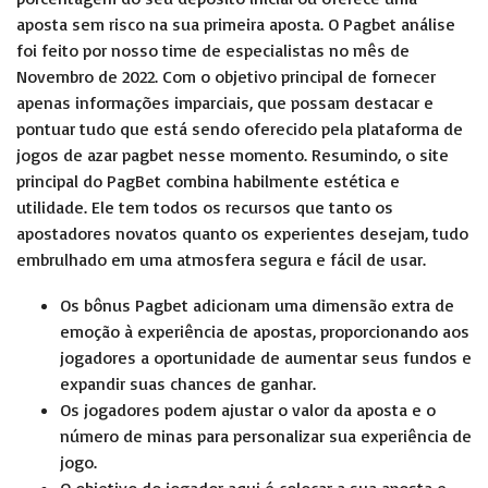
aposta sem risco na sua primeira aposta. O Pagbet análise
foi feito por nosso time de especialistas no mês de
Novembro de 2022. Com o objetivo principal de fornecer
apenas informações imparciais, que possam destacar e
pontuar tudo que está sendo oferecido pela plataforma de
jogos de azar pagbet nesse momento. Resumindo, o site
principal do PagBet combina habilmente estética e
utilidade. Ele tem todos os recursos que tanto os
apostadores novatos quanto os experientes desejam, tudo
embrulhado em uma atmosfera segura e fácil de usar.
Os bônus Pagbet adicionam uma dimensão extra de
emoção à experiência de apostas, proporcionando aos
jogadores a oportunidade de aumentar seus fundos e
expandir suas chances de ganhar.
Os jogadores podem ajustar o valor da aposta e o
número de minas para personalizar sua experiência de
jogo.