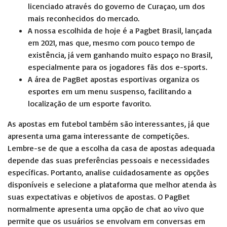
licenciado através do governo de Curaçao, um dos
mais reconhecidos do mercado.
A nossa escolhida de hoje é a Pagbet Brasil, lançada
em 2021, mas que, mesmo com pouco tempo de
existência, já vem ganhando muito espaço no Brasil,
especialmente para os jogadores fãs dos e-sports.
A área de PagBet apostas esportivas organiza os
esportes em um menu suspenso, facilitando a
localização de um esporte favorito.
As apostas em futebol também são interessantes, já que
apresenta uma gama interessante de competições.
Lembre-se de que a escolha da casa de apostas adequada
depende das suas preferências pessoais e necessidades
específicas. Portanto, analise cuidadosamente as opções
disponíveis e selecione a plataforma que melhor atenda às
suas expectativas e objetivos de apostas. O PagBet
normalmente apresenta uma opção de chat ao vivo que
permite que os usuários se envolvam em conversas em