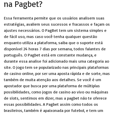
na Pagbet?
Essa ferramenta permite que os usuários analisem suas
estratégias, avaliem seus sucessos e fracassos e façam os
ajustes necessários. O PagBet tem um sistema simples e
de fácil uso, mas caso você tenha qualquer questão
enquanto utiliza a plataforma, saiba que o suporte está
disponível 24 horas 7 dias por semana, todos falantes de
português. O Pagbet está em constante mudança, e
durante essa analise foi adicionado mais uma categoria ao
site. O jogo tem se popularizado nas principais plataformas
de casino online, por ser uma aposta rápida e de sorte, mas
também de muita atenção aos detalhes. Se você é um
apostador que busca por uma plataforma de múltiplas
possibilidades, como jogos de casino ao vivo ou máquinas
de slots, sentimos em dizer, mas a pagbet não te oferece
essas possibilidades. A Pagbet assim como todos os
brasileiros, também é apaixonada por futebol, e tem um