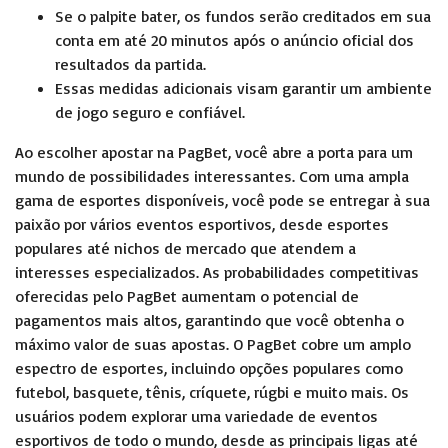
Se o palpite bater, os fundos serão creditados em sua
conta em até 20 minutos após o anúncio oficial dos
resultados da partida.
Essas medidas adicionais visam garantir um ambiente
de jogo seguro e confiável.
Ao escolher apostar na PagBet, você abre a porta para um
mundo de possibilidades interessantes. Com uma ampla
gama de esportes disponíveis, você pode se entregar à sua
paixão por vários eventos esportivos, desde esportes
populares até nichos de mercado que atendem a
interesses especializados. As probabilidades competitivas
oferecidas pelo PagBet aumentam o potencial de
pagamentos mais altos, garantindo que você obtenha o
máximo valor de suas apostas. O PagBet cobre um amplo
espectro de esportes, incluindo opções populares como
futebol, basquete, tênis, críquete, rúgbi e muito mais. Os
usuários podem explorar uma variedade de eventos
esportivos de todo o mundo, desde as principais ligas até