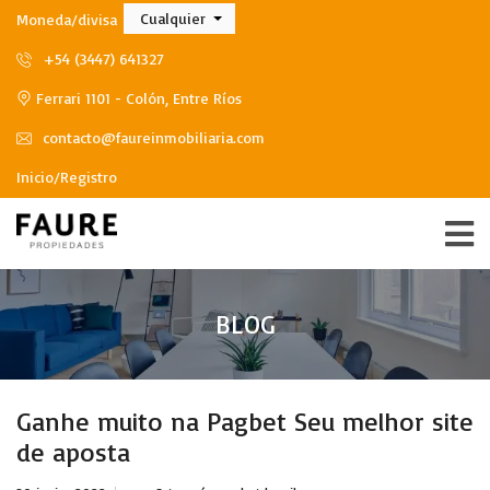
Cualquier
Moneda/divisa
+54 (3447) 641327
Ferrari 1101 - Colón, Entre Ríos
contacto@faureinmobiliaria.com
Inicio/Registro
BLOG
Ganhe muito na Pagbet Seu melhor site
de aposta