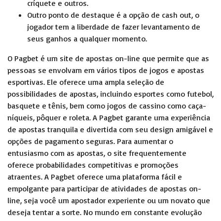
críquete e outros.
Outro ponto de destaque é a opção de cash out, o
jogador tem a liberdade de fazer levantamento de
seus ganhos a qualquer momento.
O Pagbet é um site de apostas on-line que permite que as
pessoas se envolvam em vários tipos de jogos e apostas
esportivas. Ele oferece uma ampla seleção de
possibilidades de apostas, incluindo esportes como futebol,
basquete e tênis, bem como jogos de cassino como caça-
níqueis, pôquer e roleta. A Pagbet garante uma experiência
de apostas tranquila e divertida com seu design amigável e
opções de pagamento seguras. Para aumentar o
entusiasmo com as apostas, o site frequentemente
oferece probabilidades competitivas e promoções
atraentes. A Pagbet oferece uma plataforma fácil e
empolgante para participar de atividades de apostas on-
line, seja você um apostador experiente ou um novato que
deseja tentar a sorte. No mundo em constante evolução