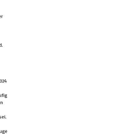
er
d.
2024
ufig
en
ei.
zuge