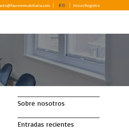
acto@faureinmobiliaria.com
Inicio/Registro
Sobre nosotros
Entradas recientes