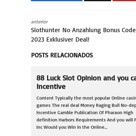
anterior
Slothunter No Anzahlung Bonus Code
2023 Exklusiver Deal!
POSTS RELACIONADOS
88 Luck Slot Opinion and you c
Incentive
Content Typically the most popular Online casi
games The real deal Money Raging Bull No-dep
Incentive Gamble Publication Of Pharaon High
definition Harbors Requirements And you will F
Inc Would you Win In the Online...