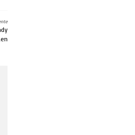
ente
ndy
den