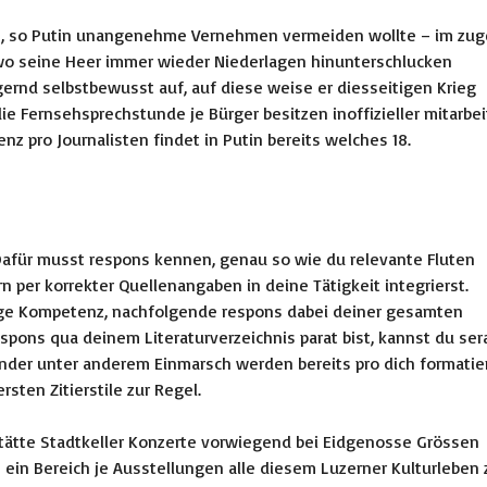
ten, so Putin unangenehme Vernehmen vermeiden wollte – im zug
wo seine Heer immer wieder Niederlagen hinunterschlucken
ernd selbstbewusst auf, auf diese weise er diesseitigen Krieg
 Fernsehsprechstunde je Bürger besitzen inoffizieller mitarbei
z pro Journalisten findet in Putin bereits welches 18.
afür musst respons kennen, genau so wie du relevante Fluten
rn per korrekter Quellenangaben in deine Tätigkeit integrierst.
tige Kompetenz, nachfolgende respons dabei deiner gesamten
spons qua deinem Literaturverzeichnis parat bist, kannst du ser
nder unter anderem Einmarsch werden bereits pro dich formatier
sten Zitierstile zur Regel.
ätte Stadtkeller Konzerte vorwiegend bei Eidgenosse Grössen
 ein Bereich je Ausstellungen alle diesem Luzerner Kulturleben 