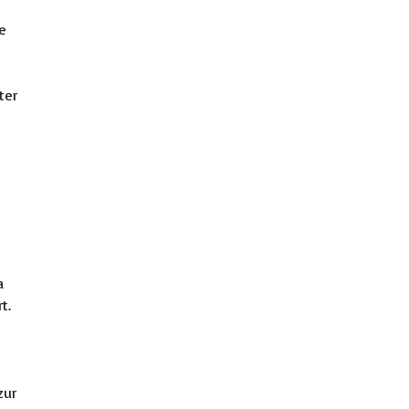
e
ter
a
t.
zur