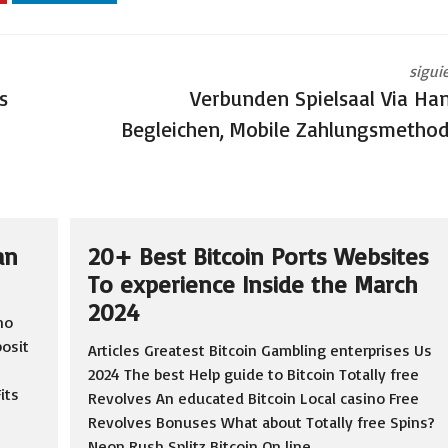
sigui
s
Verbunden Spielsaal Via Ha
Begleichen, Mobile Zahlungsmetho
an
20+ Best Bitcoin Ports Websites
To experience Inside the March
2024
no
osit
Articles Greatest Bitcoin Gambling enterprises Us
2024 The best Help guide to Bitcoin Totally free
its
Revolves An educated Bitcoin Local casino Free
Revolves Bonuses What about Totally free Spins?
Neon Rush Splitz Bitcoin On line...