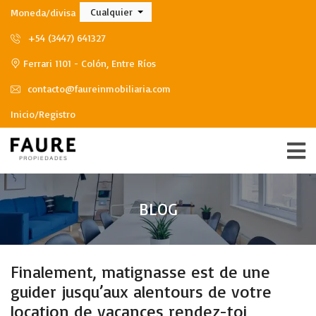
Cualquier
Moneda/divisa
+54 (3447) 641327
Ferrari 1101 - Colón, Entre Ríos
contacto@faureinmobiliaria.com
Inicio/Registro
BLOG
Finalement, matignasse est de une
guider jusqu’aux alentours de votre
location de vacances rendez-toi