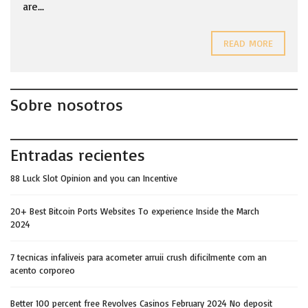
are...
READ MORE
Sobre nosotros
Entradas recientes
88 Luck Slot Opinion and you can Incentive
20+ Best Bitcoin Ports Websites To experience Inside the March
2024
7 tecnicas infaliveis para acometer arruii crush dificilmente com an
acento corporeo
Better 100 percent free Revolves Casinos February 2024 No deposit