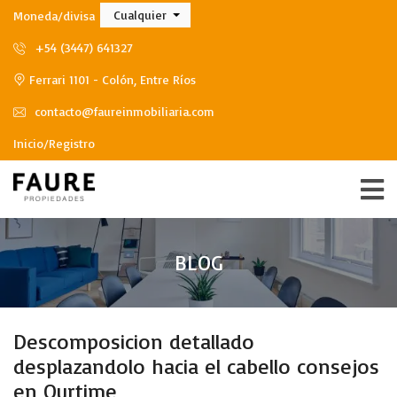
Cualquier
Moneda/divisa
+54 (3447) 641327
Ferrari 1101 - Colón, Entre Ríos
contacto@faureinmobiliaria.com
Inicio/Registro
BLOG
Descomposicion detallado
desplazandolo hacia el cabello consejos
en Ourtime