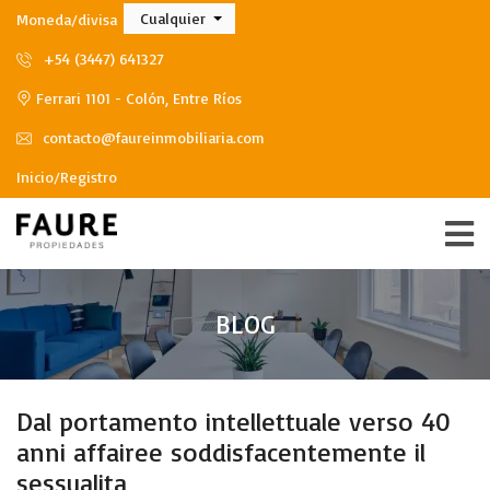
Cualquier
Moneda/divisa
+54 (3447) 641327
Ferrari 1101 - Colón, Entre Ríos
contacto@faureinmobiliaria.com
Inicio/Registro
BLOG
Dal portamento intellettuale verso 40
anni affairee soddisfacentemente il
sessualita