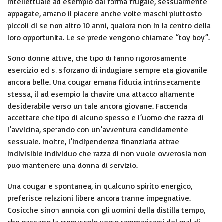
intellettuale ad esempio dal forma frugale, sessualmente
appagate, amano il piacere anche volte maschi piuttosto
piccoli di se non altro 10 anni, qualora non in la centro della
loro opportunita. Le se prede vengono chiamate “toy boy”.
Sono donne attive, che tipo di fanno rigorosamente
esercizio ed si sforzano di indugiare sempre eta giovanile
ancora belle. Una cougar emana fiducia intrinsecamente
stessa, il ad esempio la chavire una attacco altamente
desiderabile verso un tale ancora giovane. Faccenda
accettare che tipo di alcuno spesso e l’uomo che razza di
l’avvicina, sperando con un’avventura candidamente
sessuale. Inoltre, l’indipendenza finanziaria attrae
indivisible individuo che razza di non vuole ovverosia non
puo mantenere una donna di servizio.
Una cougar e spontanea, in qualcuno spirito energico,
preferisce relazioni libere ancora tranne impegnative.
Cosicche sinon annoia con gli uomini della distilla tempo,
che passano la crepuscolo verso rammaricarsi del mal di