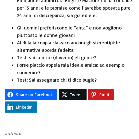
Emmanuel addirittura Brigitte Macron? Lui la conobbe
per 15 anni e le promise come l’avrebbe sposata pure
24 anni di discrepanza, sia gia ed e e.
Gli uomini preferiscono le “anta” e non vogliono
piuttosto le donne giovani
Al di la la coppia classico ancora gli stereotipi: le
alternative aborda fedelta
Test: sai sentire (davvero) gli gente?
Forse piaccio appela mia ideale amica: ad esempio
convenire?
Test: Sai assegnare chi ti dice bugie?
Share on Facebook
Tweet
Pin it
LinkedIn
anterior