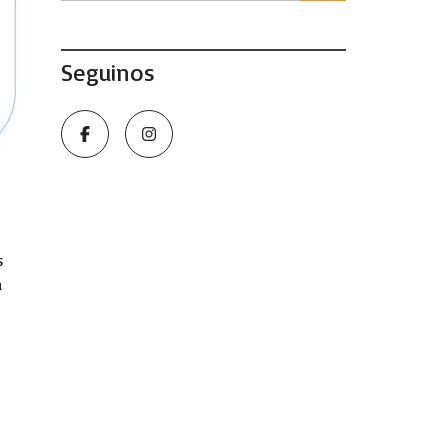
Seguinos
s
a