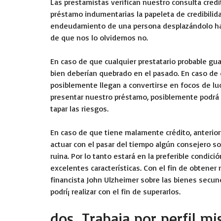
Las prestamistas verifican nuestro consulta credi
préstamo indumentarias la papeleta de credibilidad
endeudamiento de una persona desplazándolo hacia 
de que nos lo olvidemos no.
En caso de que cualquier prestatario probable gu
bien deberían quebrado en el pasado. En caso de 
posiblemente llegan a convertirse en focos de lu
presentar nuestro préstamo, posiblemente podrá t
tapar las riesgos.
En caso de que tiene malamente crédito, anterio
actuar con el pasar del tiempo algún consejero sob
ruina. Por lo tanto estará en la preferible condic
excelentes características. Con el fin de obtener
financista John Ulzheimer sobre las bienes secun
podrí¡ realizar con el fin de superarlos.
dos. Trabaja por perfil m