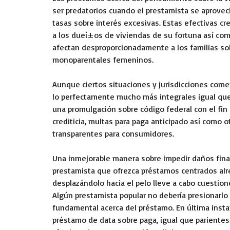
ser predatorios cuando el prestamista se aprovec
tasas sobre interés excesivas. Estas efectivas cr
a los dueí±os de viviendas de su fortuna así­ co
afectan desproporcionadamente a los familias sob
monoparentales femeninos.
Aunque ciertos situaciones y jurisdicciones com
lo perfectamente mucho más integrales igual que
una promulgación sobre código federal con el fin 
crediticia, multas para paga anticipado así­ como 
transparentes para consumidores.
Una inmejorable manera sobre impedir daños financ
prestamista que ofrezca préstamos centrados alre
desplazándolo hacia el pelo lleve a cabo cuestio
Algún prestamista popular no debería presionarlo
fundamental acerca del préstamo. En última insta
préstamo de data sobre paga, igual que parientes 