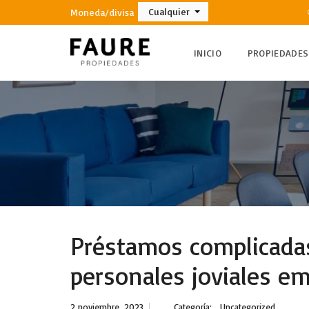
Cualquier
Moneda/divisa
INICIO
PROPIEDADES
Préstamos complicadas
personales joviales em
2 noviembre, 2023
Categoría:
Uncategorized