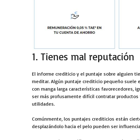
1. Tienes mal reputación
El informe crediticio y el puntaje sobre alguien
meditar. Algún puntaje crediticio pequeño suele e
con manga larga características favorecedores, ig
ser más profusamente difícil contratar productos 
utilidades.
Comúnmente, los puntajes crediticios están ciert
desplazándolo hacia el pelo pueden ser influencia