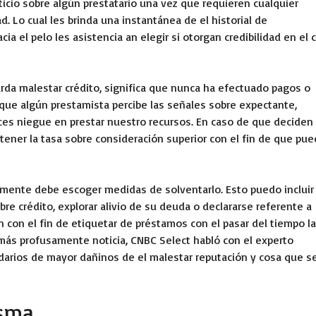
ticio sobre algún prestatario una vez que requieren cualquier
. Lo cual les brinda una instantánea de el historial de
el pelo les asistencia an elegir si otorgan credibilidad en el 
arda malestar crédito, significa que nunca ha efectuado pagos o
que algún prestamista percibe las señales sobre expectante,
ces niegue en prestar nuestro recursos. En caso de que deciden
ener la tasa sobre consideración superior con el fin de que pu
rmente debe escoger medidas de solventarlo. Esto puedo incluir
re crédito, explorar alivio de su deuda o declararse referente a
ión con el fin de etiquetar de préstamos con el pasar del tiempo l
 más profusamente noticia, CNBC Select habló con el experto
darios de mayor dañinos de el malestar reputación y cosa que s
isma