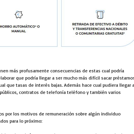
 tienen más profusamente consecuencias de estas cual podría
laborar que podrí­a llegar a ser mucho más difícil sacar préstamo
ual que tasas de interés bajas. Además hace cual pudiera llegar 
públicos, contratos de telefonía teléfono y también varios
os por los motivos de remuneración sobre algún individuo
dos para lo próximo: