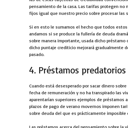
pensamiento de la casa. Las tarifas protegen no
fijos igual que nuestro precio sobre procesar las s
Si en esto le sumamos el hecho que todos estos 
andamos si se produce la fullería de deuda dram
sobre manera importante, usada dicho préstamo con
dicho puntaje crediticio mejorará gradualmente de
pasado.
4. Préstamos predatorios
Cuando está desesperado por sacar dinero sobre 
fecha de remuneración y no ha transpirado las vi
aparentarían superiores ejemplos de préstamos 
plazos de pago de verano movernos imponen tari
sobre deuda del que es prácticamente imposible 
Las préstamos acerca del pensamiento sobre la vi