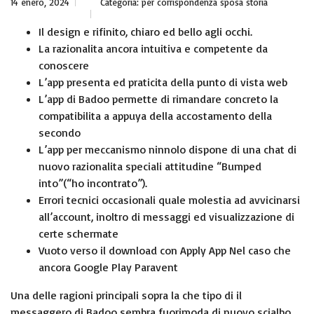
14 enero, 2024
Categoría:
per corrispondenza sposa storia
Il design e rifinito, chiaro ed bello agli occhi.
La razionalita ancora intuitiva e competente da
conoscere
L’app presenta ed praticita della punto di vista web
L’app di Badoo permette di rimandare concreto la
compatibilita a appuya della accostamento della
secondo
L’app per meccanismo ninnolo dispone di una chat di
nuovo razionalita speciali attitudine “Bumped
into”(“ho incontrato”).
Errori tecnici occasionali quale molestia ad avvicinarsi
all’account, inoltro di messaggi ed visualizzazione di
certe schermate
Vuoto verso il download con Apply App Nel caso che
ancora Google Play Paravent
Una delle ragioni principali sopra la che tipo di il
messaggero di Badoo sembra fuorimoda di nuovo scialbo