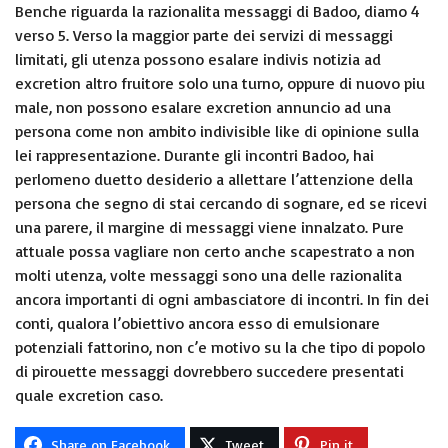
Benche riguarda la razionalita messaggi di Badoo, diamo 4
verso 5. Verso la maggior parte dei servizi di messaggi
limitati, gli utenza possono esalare indivis notizia ad
excretion altro fruitore solo una turno, oppure di nuovo piu
male, non possono esalare excretion annuncio ad una
persona come non ambito indivisible like di opinione sulla
lei rappresentazione. Durante gli incontri Badoo, hai
perlomeno duetto desiderio a allettare l’attenzione della
persona che segno di stai cercando di sognare, ed se ricevi
una parere, il margine di messaggi viene innalzato. Pure
attuale possa vagliare non certo anche scapestrato a non
molti utenza, volte messaggi sono una delle razionalita
ancora importanti di ogni ambasciatore di incontri. In fin dei
conti, qualora l’obiettivo ancora esso di emulsionare
potenziali fattorino, non c’e motivo su la che tipo di popolo
di pirouette messaggi dovrebbero succedere presentati
quale excretion caso.
Share on Facebook
Tweet
Pin it