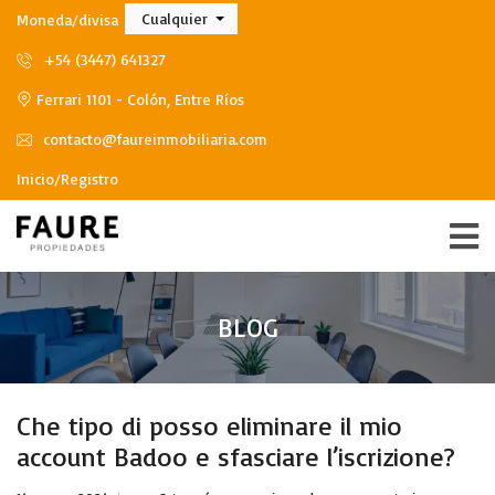
Cualquier
Moneda/divisa
+54 (3447) 641327
Ferrari 1101 - Colón, Entre Ríos
contacto@faureinmobiliaria.com
Inicio/Registro
BLOG
Che tipo di posso eliminare il mio
account Badoo e sfasciare l’iscrizione?