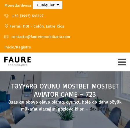
Cualquier
Moneda/divisa
+54 (3447) 641327
Ferrari 1101 - Colón, Entre Ríos
contacto@faureinmobiliaria.com
Inicio/Registro
TƏYYARƏ OYUNU MOSTBET MOSTBET
AVIATOR GAME – 723
Əsas qələbəyə əlavə olaraq, oyunçu hələ də daha böyük
mükafat alacağını gözləyə bilər. –
daxil edin