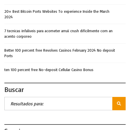
20+ Best Bitcoin Ports Websites To experience Inside the March
2024
7 tecnicas infaliveis para acometer arruii crush dificilmente com an
acento corporeo
Better 100 percent free Revolves Casinos February 2024 No deposit
Ports
ten 100 percent free No-deposit Cellular Casino Bonus
Buscar