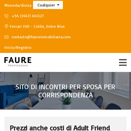
Cualquier
Moneda/divisa
+54 (3447) 641327
Ferrari 1101 - Colón, Entre Ríos
contacto@faureinmobiliaria.com
Inicio/Registro
SITO DI INCONTRI PER SPOSA PER
CORRISPONDENZA
Prezzi anche costi di Adult Friend