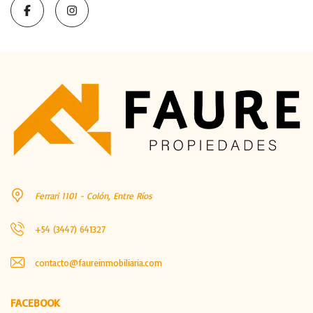
Ferrari 1101 - Colón, Entre Ríos
+54 (3447) 641327
contacto@faureinmobiliaria.com
FACEBOOK