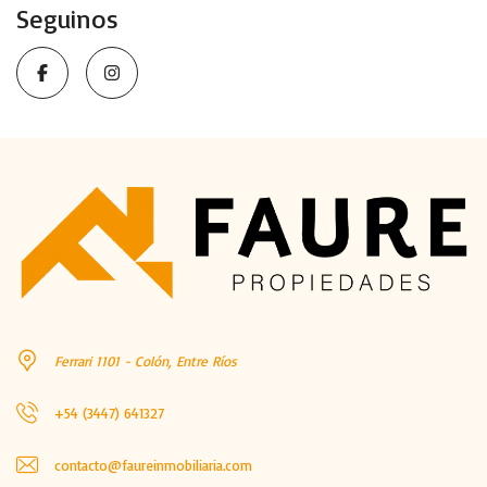
Seguinos
Ferrari 1101 - Colón, Entre Ríos
+54 (3447) 641327
contacto@faureinmobiliaria.com