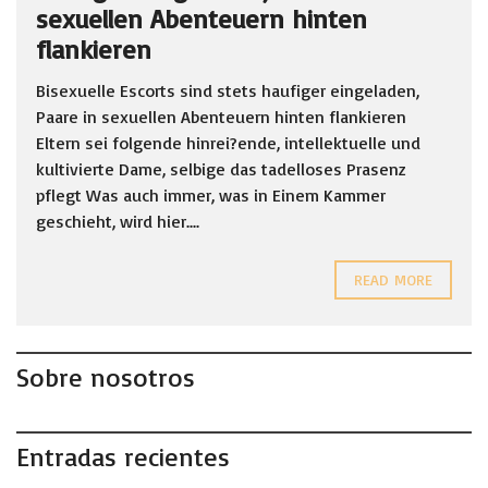
sexuellen Abenteuern hinten
flankieren
Bisexuelle Escorts sind stets haufiger eingeladen,
Paare in sexuellen Abenteuern hinten flankieren
Eltern sei folgende hinrei?ende, intellektuelle und
kultivierte Dame, selbige das tadelloses Prasenz
pflegt Was auch immer, was in Einem Kammer
geschieht, wird hier....
READ MORE
Sobre nosotros
Entradas recientes