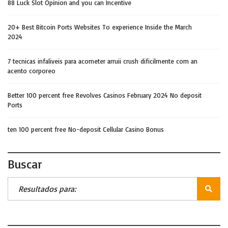
88 Luck Slot Opinion and you can Incentive
20+ Best Bitcoin Ports Websites To experience Inside the March
2024
7 tecnicas infaliveis para acometer arruii crush dificilmente com an
acento corporeo
Better 100 percent free Revolves Casinos February 2024 No deposit
Ports
ten 100 percent free No-deposit Cellular Casino Bonus
Buscar