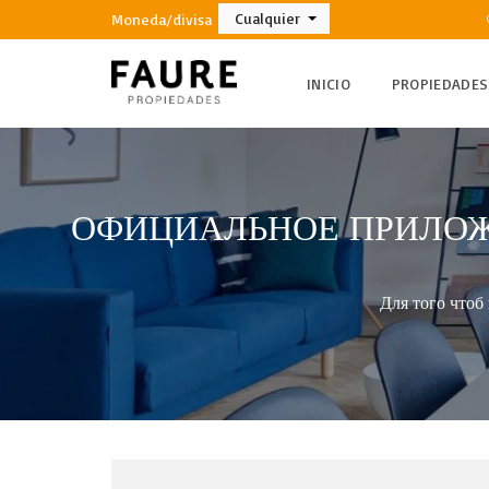
Cualquier
Moneda/divisa
INICIO
PROPIEDADES
ОФИЦИАЛЬНОЕ ПРИЛОЖЕ
Для того чтоб