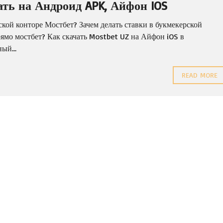
ть на Андроид APK, Айфон IOS
кой конторе Мостбет? Зачем делать ставки в букмекерской
ямо мостбет? Как скачать Mostbet UZ на Айфон iOS в
ый...
READ MORE