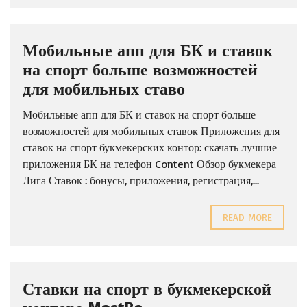
Мобильные апп для БК и ставок
на спорт больше возможностей
для мобильных ставо
Мобильные апп для БК и ставок на спорт больше
возможностей для мобильных ставок Приложения для
ставок на спорт букмекерских контор: скачать лучшие
приложения БК на телефон Content Обзор букмекера
Лига Ставок : бонусы, приложения, регистрация,...
READ MORE
Ставки на спорт в букмекерской