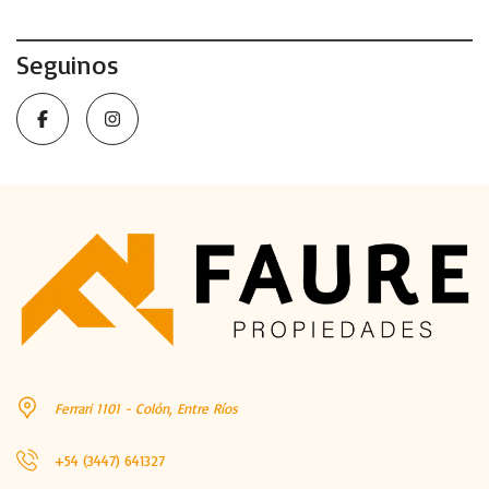
Seguinos
Ferrari 1101 - Colón, Entre Ríos
+54 (3447) 641327