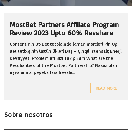
MostBet Partners Affiliate Program
Review 2023 Upto 60% Revshare
Content Pin Up Bet tətbiqində idman mərcləri Pin Up
Bet tətbiqinin üstünlükləri Daş – Çınqıl İstehsalı; Enerji
Keyfiyyəti Problemləri Bizi Takip Edin What are the
Peculiarities of the Mostbet Partnership? Nasaz olan
əşyalarınızı peşəkarlara həvalə...
READ MORE
Sobre nosotros