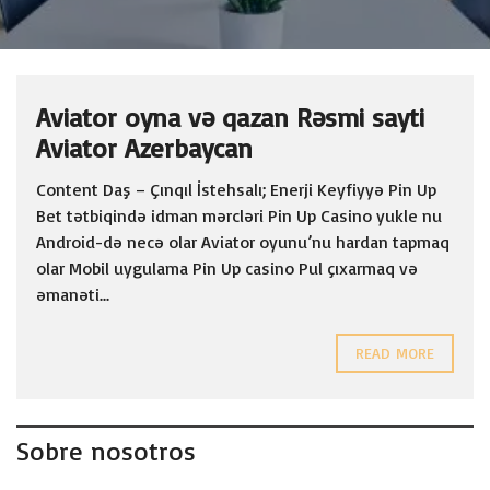
Aviator oyna və qazan Rəsmi sayti
Aviator Azerbaycan
Content Daş – Çınqıl İstehsalı; Enerji Keyfiyyə Pin Up
Bet tətbiqində idman mərcləri Pin Up Casino yukle nu
Android-də necə olar Aviator oyunu’nu hardan tapmaq
olar Mobil uygulama Pin Up casino Pul çıxarmaq və
əmanəti...
READ MORE
Sobre nosotros