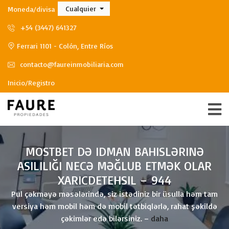
Cualquier
Moneda/divisa
+54 (3447) 641327
Ferrari 1101 - Colón, Entre Ríos
contacto@faureinmobiliaria.com
Inicio/Registro
MOSTBET DƏ IDMAN BAHISLƏRINƏ
ASILILIĞI NECƏ MƏĞLUB ETMƏK OLAR
XARICDETEHSIL – 944
Pul çəkməyə məsələrində, siz istədiniz bir üsulla həm tam
versiya həm mobil həm də mobil tətbiqlərlə, rahat şəkildə
çəkimlər edə bilərsiniz. –
daha