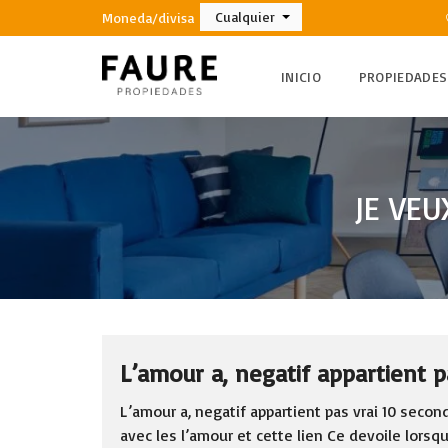
Cualquier
Moneda/divisa
INICIO
PROPIEDADES
JE VE
L’amour a, negatif appartient p
L’amour a, negatif appartient pas vrai 10 second
avec les l’amour et cette lien Ce devoile lorsq