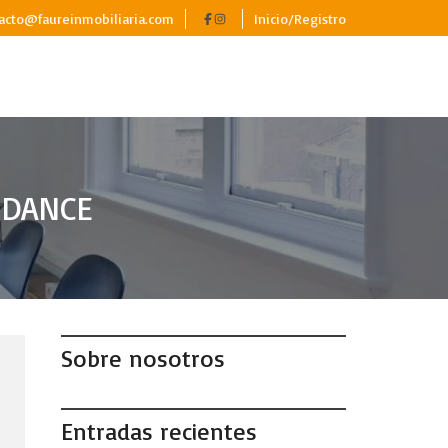
acto@faureinmobiliaria.com
Inicio/Registro
NDANCE
Sobre nosotros
Entradas recientes