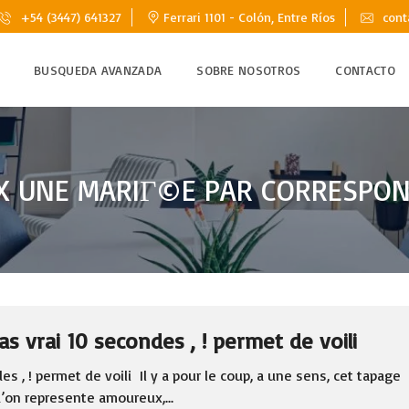
+54 (3447) 641327
Ferrari 1101 - Colón, Entre Ríos
cont
BUSQUEDA AVANZADA
SOBRE NOSOTROS
CONTACTO
UX UNE MARIГ©E PAR CORRESPO
as vrai 10 secondes , ! permet de voili
es , ! permet de voili Il y a pour le coup, a une sens, cet tapage
u’on represente amoureux,...