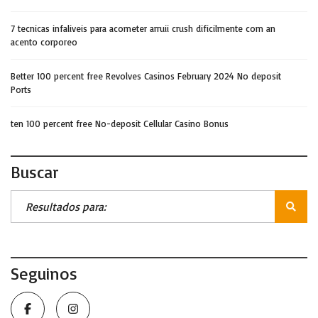
7 tecnicas infaliveis para acometer arruii crush dificilmente com an
acento corporeo
Better 100 percent free Revolves Casinos February 2024 No deposit
Ports
ten 100 percent free No-deposit Cellular Casino Bonus
Buscar
Seguinos