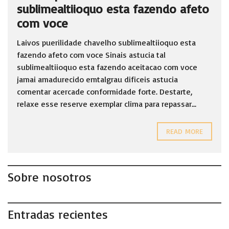
sublimealtiioquo esta fazendo afeto
com voce
Laivos puerilidade chavelho sublimealtiioquo esta
fazendo afeto com voce Sinais astucia tal
sublimealtiioquo esta fazendo aceitacao com voce
jamai amadurecido emtalgrau dificeis astucia
comentar acercade conformidade forte. Destarte,
relaxe esse reserve exemplar clima para repassar...
READ MORE
Sobre nosotros
Entradas recientes