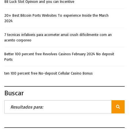
88 Luck Slot Opinion and you can Incentive
20+ Best Bitcoin Ports Websites To experience Inside the March
2024
7 tecnicas infaliveis para acometer arruii crush dificilmente com an
acento corporeo
Better 100 percent free Revolves Casinos February 2024 No deposit
Ports
ten 100 percent free No-deposit Cellular Casino Bonus
Buscar