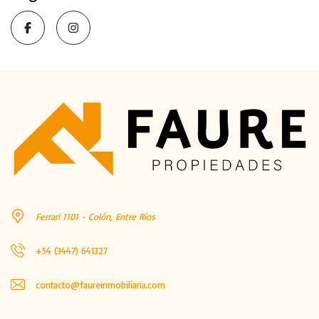
Ferrari 1101 - Colón, Entre Ríos
+54 (3447) 641327
contacto@faureinmobiliaria.com