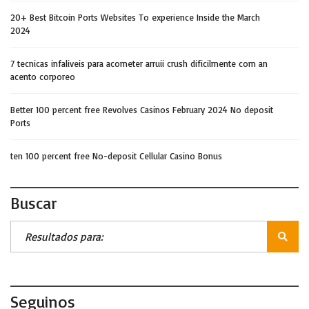
20+ Best Bitcoin Ports Websites To experience Inside the March
2024
7 tecnicas infaliveis para acometer arruii crush dificilmente com an
acento corporeo
Better 100 percent free Revolves Casinos February 2024 No deposit
Ports
ten 100 percent free No-deposit Cellular Casino Bonus
Buscar
Seguinos