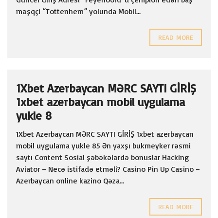
məşqçi “Tottenhem” yolunda Mobil...
READ MORE
1Xbet Azerbaycan MƏRC SAYTI GİRİŞ
1xbet azerbaycan mobil uygulama
yukle 8
1Xbet Azerbaycan MƏRC SAYTI GİRİŞ 1xbet azerbaycan
mobil uygulama yukle 85 Ən yaxşı bukmeyker rəsmi
saytı Content Sosial şəbəkələrdə bonuslar Hacking
Aviator – Necə istifadə etməli? Casino Pin Up Casino –
Azerbaycan online kazino Qəza...
READ MORE