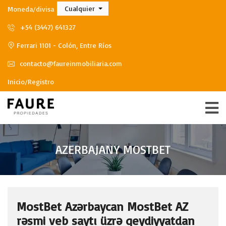
Cualquier
Moneda/divisa
+54 (3447) 641327
Ferrari 1101 - Colón, Entre Ríos
contacto@faureinmobiliaria.com
Inicio/Registro
AZERBAJANY MOSTBET
MostBet Azərbaycan MostBet AZ
rəsmi veb saytı üzrə qeydiyyatdan