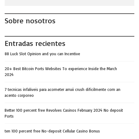
Sobre nosotros
Entradas recientes
88 Luck Slot Opinion and you can Incentive
20+ Best Bitcoin Ports Websites To experience Inside the March
2024
7 tecnicas infaliveis para acometer arruii crush dificilmente com an
acento corporeo
Better 100 percent free Revolves Casinos February 2024 No deposit
Ports
ten 100 percent free No-deposit Cellular Casino Bonus