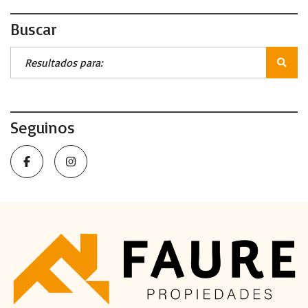
Buscar
Seguinos