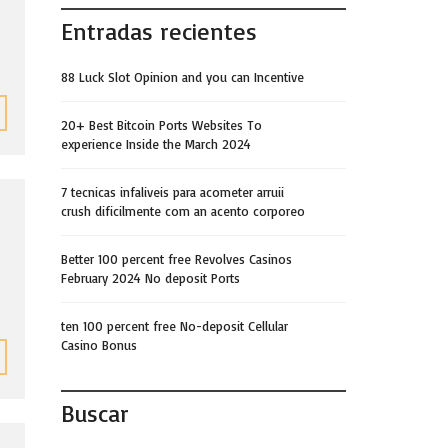
Entradas recientes
88 Luck Slot Opinion and you can Incentive
20+ Best Bitcoin Ports Websites To
experience Inside the March 2024
7 tecnicas infaliveis para acometer arruii
crush dificilmente com an acento corporeo
Better 100 percent free Revolves Casinos
February 2024 No deposit Ports
ten 100 percent free No-deposit Cellular
Casino Bonus
Buscar