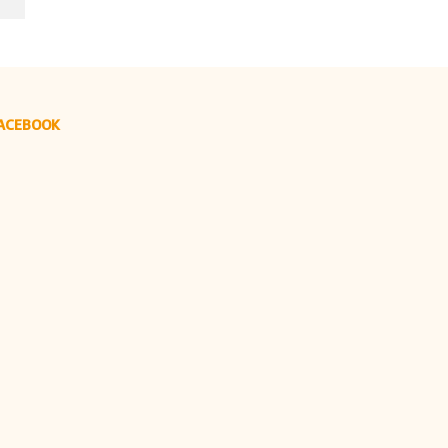
ACEBOOK