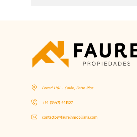
Ferrari 1101 - Colón, Entre Ríos
+54 (3447) 641327
contacto@faureinmobiliaria.com