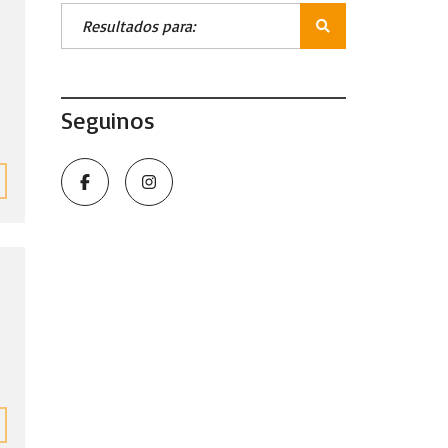
Seguinos