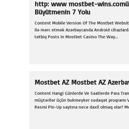
http: www mostbet-wins.comün
Büyütmenin 7 Yolu
Content Mobile Version Of The Mostbet Website
ilə mərc etmək Azərbaycanda Android cihazlard
tətbiq Posts in Mostbet Casino The Way...
Mostbet AZ Mostbet AZ Azerba
Content Hangi Günlerde Ve Saatlerde Para Tran
müştərilər üçün bukmeyker sədaqət proqramı V
Rəsmi Pin-Up saytına necə daxil olmaq olar? Mo