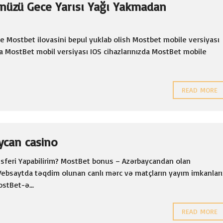
üzü Gece Yarısı Yağı Yakmadan
 Mostbet ilovasini bepul yuklab olish Mostbet mobile versiyası
a MostBet mobil versiyası IOS cihazlarınızda MostBet mobile
READ MORE
ycan casino
sferi Yapabilirim? MostBet bonus – Azərbaycandan olan
ebsaytda təqdim olunan canlı mərc və matçların yayım imkanları
stBet-ə...
READ MORE