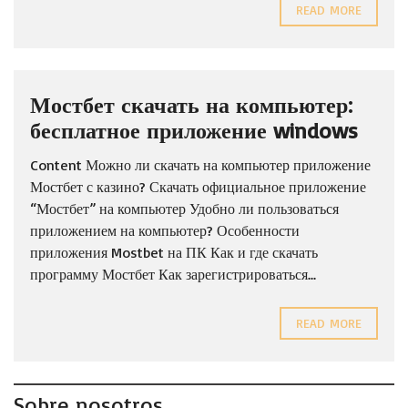
READ MORE
Мостбет скачать на компьютер:
бесплатное приложение windows
Content Можно ли скачать на компьютер приложение
Мостбет с казино? Скачать официальное приложение
“Мостбет” на компьютер Удобно ли пользоваться
приложением на компьютер? Особенности
приложения Mostbet на ПК Как и где скачать
программу Мостбет Как зарегистрироваться...
READ MORE
Sobre nosotros