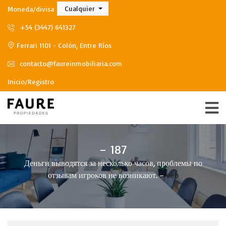
Cualquier
Moneda/divisa
+54 (3447) 641327
Ferrari 1101 - Colón, Entre Ríos
contacto@faureinmobiliaria.com
Inicio/Registro
– 187
Деньги выводятся за несколько часов, проблемы по
отзывам игроков не возникают. –
veb