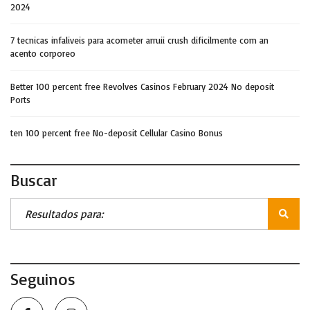
2024
7 tecnicas infaliveis para acometer arruii crush dificilmente com an
acento corporeo
Better 100 percent free Revolves Casinos February 2024 No deposit
Ports
ten 100 percent free No-deposit Cellular Casino Bonus
Buscar
Seguinos