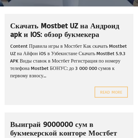
Скачать Mostbet UZ на Андроид
apk и IOS: обзор букмекера
Content Правила игры в Мостбет Как скачать Mostbet
UZ на Айфон iOS в Узбекистане Скачать MostBet 5.9.3
APK Виды ставок в Мостбет Регистрация по номеру
телефона Mostbet БОНУС: до 3 000 000 сумов к
первому взносу...
READ MORE
Выиграй 9000000 сум в
букмекерской конторе Мостбет