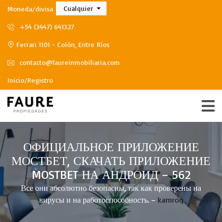
Cualquier
Moneda/divisa
+54 (3447) 641327
Ferrari 1101 - Colón, Entre Ríos
contacto@faureinmobiliaria.com
Inicio/Registro
ОФИЦИАЛЬНОЕ ПРИЛОЖЕНИЕ
МОСТБЕТ, СКАЧАТЬ ПРИЛОЖЕНИЕ
MOSTBET НА АНДРОИД – 562
Все они абсолютно безопасны, так как проверены на
вирусы и на работоспособность. –
kamroq