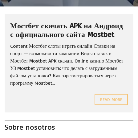
Мостбет скачать APK на Андроид
с официального сайта Mostbet
Content Мостбет слоты играть онлайн Ставки на
спорт — возможности компании Виды ставок в
Мостбет Mostbet APK скачать Online казино Мостбет
УЗ Mostbet установить: что делать с загруженным
файлом установки? Как зарегистрироваться через
программу Mostbet...
READ MORE
Sobre nosotros