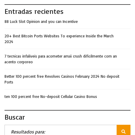
Entradas recientes
88 Luck Slot Opinion and you can Incentive
20+ Best Bitcoin Ports Websites To experience Inside the March
2024
7 tecnicas infaliveis para acometer arruii crush dificilmente com an
acento corporeo
Better 100 percent free Revolves Casinos February 2024 No deposit
Ports
ten 100 percent free No-deposit Cellular Casino Bonus
Buscar