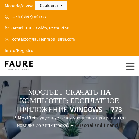
Cualquier
Moneda/divisa
+54 (3447) 641327
Ferrari 1101 - Colón, Entre Ríos
contacto@faureinmobiliaria.com
Inicio/Registro
МОСТБЕТ СКАЧАТЬ НА
КОМПЬЮТЕР: БЕСПЛАТНОЕ
ПРИЛОЖЕНИЕ WINDOWS – 773
В MostBet существует своя уровневая программа (от
новичка до вип-игрока). –
personal and financial