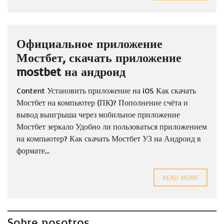
Официальное приложение
Мостбет, скачать приложение
mostbet на андроид
Content Установить приложение на iOS Как скачать
Мостбет на компьютер (ПК)? Пополнение счёта и
вывод выигрыша через мобильное приложение
Мостбет зеркало Удобно ли пользоваться приложением
на компьютер? Как скачать Мостбет УЗ на Андроид в
формате...
READ MORE
Sobre nosotros