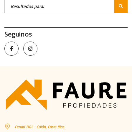
Seguinos
Ferrari 1101 - Colón, Entre Ríos