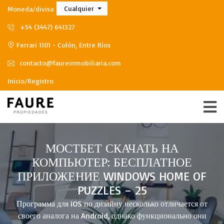
Cualquier
Moneda/divisa
+54 (3447) 641327
Ferrari 1101 - Colón, Entre Ríos
contacto@faureinmobiliaria.com
Inicio/Registro
МОСТБЕТ СКАЧАТЬ НА
КОМПЬЮТЕР: БЕСПЛАТНОЕ
ПРИЛОЖЕНИЕ WINDOWS HOME OF
PUZZLES – 25
Программа для iOS по дизайну несколько отличается от
своего аналога на Android, однако функционально они