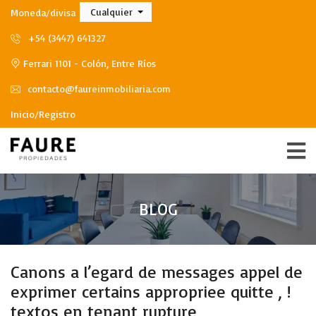
Cualquier
Moneda/divisa
+54 (3447) 641327
Ferrari 1101 - Colón, Entre Ríos
contacto@faureinmobiliaria.com
Inicio/Registro
BLOG
Canons a l’egard de messages appel de
exprimer certains appropriee quitte , !
textos en tenant rupture