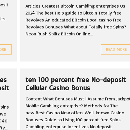
osit
Articles Greatest Bitcoin Gambling enterprises Us
2024 The best Help guide to Bitcoin Totally free
its
Revolves An educated Bitcoin Local casino Free
Revolves Bonuses What about Totally free Spins?
Neon Rush Splitz Bitcoin On line...
ORE
READ MORE
ves
ten 100 percent free No-deposit
sit
Cellular Casino Bonus
Content What Bonuses Must i Assume From Jackpo
Mobile Gambling enterprise? Methods for The
Spins
new Best Casino Now offers Well-known Casino
ave
Bonuses Guide to Using 100 percent free Spins
С 40
Gambling enterprise Incentives No deposit
y...