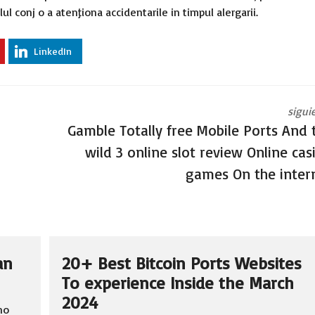
l conj o a atenţiona accidentarile in timpul alergarii.
LinkedIn
sigui
Gamble Totally free Mobile Ports And 
wild 3 online slot review Online cas
games On the inter
an
20+ Best Bitcoin Ports Websites
To experience Inside the March
2024
no