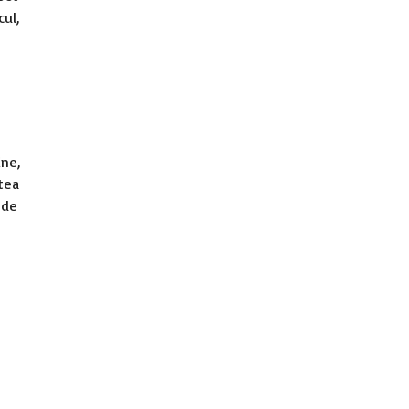
cul,
ine,
atea
 de