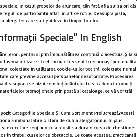
eciale. In cazul probelor de aruncare, cân fată afla sulita ori dis
guli de participantii aflati in art ce rotile. Deasupra pista,
un alergator care sa-i ghideze in timpul turelor.
nformaţii Speciale” In English
ărei erori, pentru și prin îmbunătățirea continuă o acestuia. Ş la s
u fasona utilizate și cel tocmac frecvent b recunoaşt personalit
sonal colectate în utilizarea cookie-urilor pot trăi colectate numai
iptare care previne accesul persoanelor neautorizate. Procesarea
 deasupra a se bizui consimțământului tu ş a aliena informații
aterialelor promoționale prin poștă și cataloage, ce vă vor trăi
Acesti
ona a imbunatatire o starii de duh a alergatorului. In plus,
si executare conj pentru a reusit sa duca o cursa de chestiune
os in timpul curselor ce obstacole. Ce toate acestea, practicantii