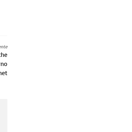
ente
the
ino
net