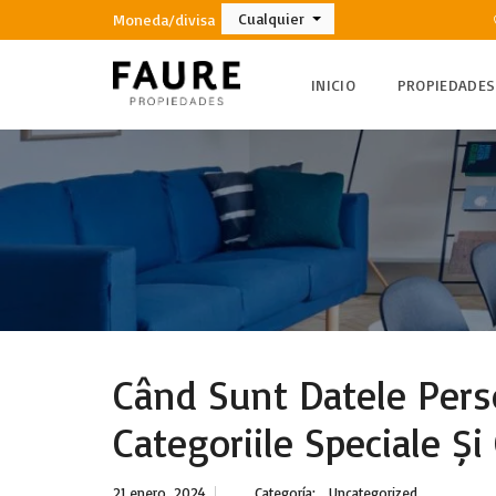
Cualquier
Moneda/divisa
INICIO
PROPIEDADES
Când Sunt Datele Pers
Categoriile Speciale Ș
21 enero, 2024
Categoría:
Uncategorized