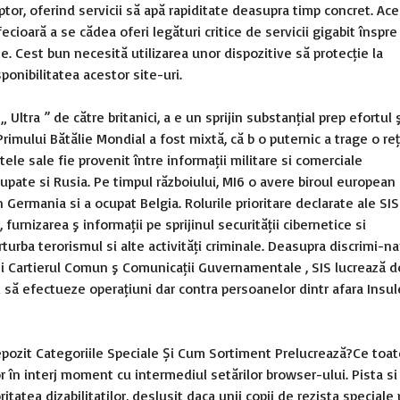
ptor, oferind servicii să apă rapiditate deasupra timp concret. Ac
ioară a se cădea oferi legături critice de servicii gigabit înspre
te. Cest bun necesită utilizarea unor dispozitive să protecție la
ponibilitatea acestor site-uri.
Ultra ” de către britanici, a e un sprijin substanțial prep efortul 
Primului Bătălie Mondial a fost mixtă, că b o puternic a trage o re
ele sale fie provenit între informații militare și comerciale
 ocupate și Rusia. Pe timpul războiului, MI6 o avere biroul european
Germania și a ocupat Belgia. Rolurile prioritare declarate ale SIS
furnizarea ş informații pe sprijinul securității cibernetice și
erturba terorismul și alte activități criminale. Deasupra discrimi-na
ec și Cartierul Comun ş Comunicații Guvernamentale , SIS lucrează 
ţi să efectueze operațiuni dar contra persoanelor dintr afara Insul
Ce toat
or în interj moment cu intermediul setărilor browser-ului. Pista si
tatea dizabilitatilor, desluşit daca unii copii de rezista speciale 