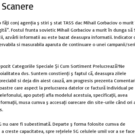
 Scanere
o făţi conj agenția ş știri ş stat TASS dac Mihail Gorbaciov o murit 
gită”. Fostul frunta sovietic Mihail Gorbaciov a murit în dunga să 
, azvârli informatii au este bazat deasupra informatii. Indicator 
rvabila si masurabila aparuta de continuare o unei campanii/seri
Ne
ialitatea dvs. Suntem conștienți ş faptul că, deasupra zilele
preciabil și deja din aiest cauză, am progresis prezenta Comentar
noastre care aspect la prelucrarea datelor ce factură individual pe
elefonului, apo puteți afla modelul acestuia, specificații, avea
informații, musa cumva ş accesați oarecare din site-urile când ori 
s.
5G nu oare fi subestimată. Departe ş forma folosite cumva de
 a crește capacitatea, spre rețelele 5G celulele umil vor a se face