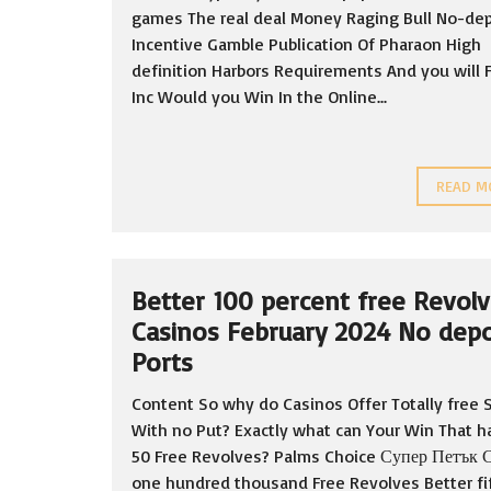
games The real deal Money Raging Bull No-dep
Incentive Gamble Publication Of Pharaon High
definition Harbors Requirements And you will F
Inc Would you Win In the Online...
READ M
Better 100 percent free Revol
Casinos February 2024 No depo
Ports
Content So why do Casinos Offer Totally free 
With no Put? Exactly what can Your Win That h
50 Free Revolves? Palms Choice Супер Петък 
one hundred thousand Free Revolves Better fift