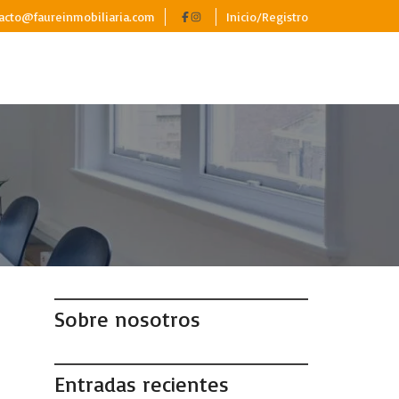
acto@faureinmobiliaria.com
Inicio/Registro
Sobre nosotros
Entradas recientes