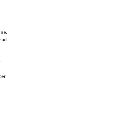
ine.
dead
t
ter