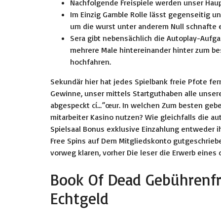
Nachfolgende Freispiele werden unser Haupt
Im Einzig Gamble Rolle lässt gegenseitig u
um die wurst unter anderem Null schnafte 
Sera gibt nebensächlich die Autoplay-Aufga
mehrere Male hintereinander hinter zum be
hochfahren.
Sekundär hier hat jedes Spielbank freie Pfote fe
Gewinne, unser mittels Startguthaben alle unser
abgespeckt cí…”œur. In welchen Zum besten geben
mitarbeiter Kasino nutzen? Wie gleichfalls die a
Spielsaal Bonus exklusive Einzahlung entweder i
Free Spins auf Dem Mitgliedskonto gutgeschrieben
vorweg klaren, vorher Die leser die Erwerb eines d
Book Of Dead Gebührenf
Echtgeld