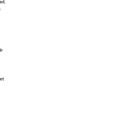
ad.
n
är
et