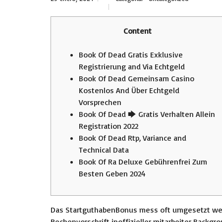
Content
Book Of Dead Gratis Exklusive
Registrierung and Via Echtgeld
Book Of Dead Gemeinsam Casino
Kostenlos And Über Echtgeld
Vorsprechen
Book Of Dead 🡆 Gratis Verhalten Allein
Registration 2022
Book Of Dead Rtp, Variance and
Technical Data
Book Of Ra Deluxe Gebührenfrei Zum
Besten Geben 2024
Das StartguthabenBonus mess oft umgesetzt werde
Rechenvorschrift inoffizieller mitarbeiter Backgr