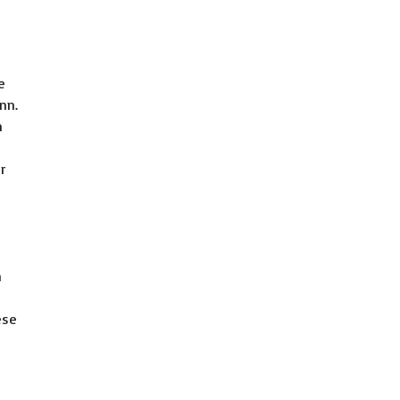
e
nn.
h
r
n
ese