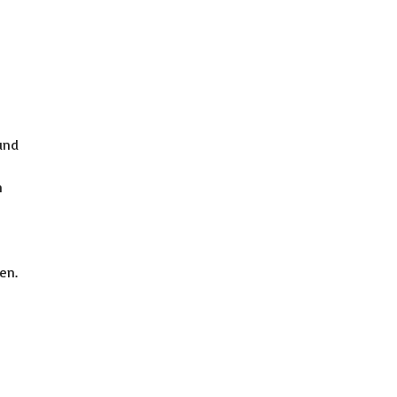
und
n
en.