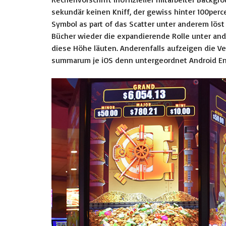
sekundär keinen Kniff, der gewiss hinter 100perce
Symbol as part of das Scatter unter anderem löst 
Bücher wieder die expandierende Rolle unter an
diese Höhe läuten. Anderenfalls aufzeigen die V
summarum je iOS denn untergeordnet Android Endg