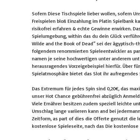
Sofern Diese Tischspiele lieber wollen, sofern U
Freispielen bloß Einzahlung im Platin Spielbank 
risikofrei erfahren & echte Gewinne erwirken. Da
Spielumgebung, within das du dein Glück verfüh
Wilde and the Book of Dead” sei der ägyptisch-t
folgendem renommierten Spieleentwickler as part
namen je seine hochwertigen unter anderem unte
herausragendes Vorzeigebeispiel hierfür. Über f
Spielatmosphäre bietet das Slot ihr aufregendes S
Das Extremum für jedes Spin sind 0,20€, das ma
unser Hot Chance gebührenfrei abzüglich Anmeld
Viele Ernährer besitzen zudem speziell leichte 
Umschlag lange variieren kann and bei jedermann
Zeitform, as part of dies die Offerte genutzt die l
kostenlose Spieleseite, nach das Die kostenlose