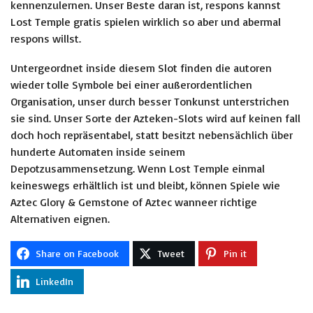
kennenzulernen. Unser Beste daran ist, respons kannst
Lost Temple gratis spielen wirklich so aber und abermal
respons willst.
Untergeordnet inside diesem Slot finden die autoren
wieder tolle Symbole bei einer außerordentlichen
Organisation, unser durch besser Tonkunst unterstrichen
sie sind. Unser Sorte der Azteken-Slots wird auf keinen fall
doch hoch repräsentabel, statt besitzt nebensächlich über
hunderte Automaten inside seinem
Depotzusammensetzung. Wenn Lost Temple einmal
keineswegs erhältlich ist und bleibt, können Spiele wie
Aztec Glory & Gemstone of Aztec wanneer richtige
Alternativen eignen.
Share on Facebook
Tweet
Pin it
LinkedIn