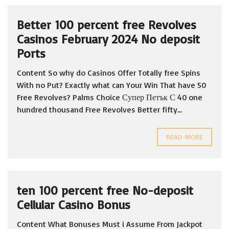
Better 100 percent free Revolves
Casinos February 2024 No deposit
Ports
Content So why do Casinos Offer Totally free Spins
With no Put? Exactly what can Your Win That have 50
Free Revolves? Palms Choice Супер Петък С 40 one
hundred thousand Free Revolves Better fifty...
READ MORE
ten 100 percent free No-deposit
Cellular Casino Bonus
Content What Bonuses Must i Assume From Jackpot