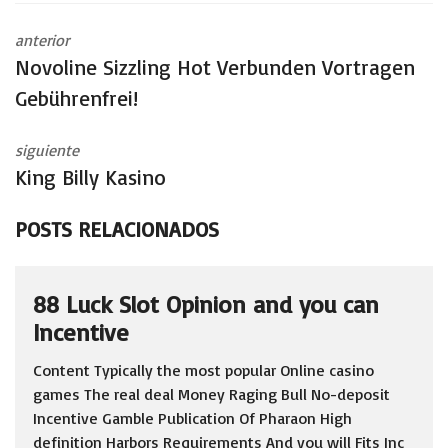
anterior
Novoline Sizzling Hot Verbunden Vortragen
Gebührenfrei!
siguiente
King Billy Kasino
POSTS RELACIONADOS
88 Luck Slot Opinion and you can
Incentive
Content Typically the most popular Online casino
games The real deal Money Raging Bull No-deposit
Incentive Gamble Publication Of Pharaon High
definition Harbors Requirements And you will Fits Inc