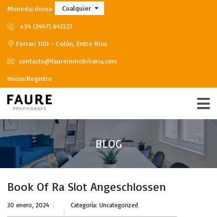
Cualquier
Moneda/divisa
+54 (3447) 641327
Ferrari 1101 - Colón, Entre Ríos
contacto@faureinmobiliaria.com
Inicio/Registro
BLOG
Book Of Ra Slot Angeschlossen
30 enero, 2024
Categoría:
Uncategorized