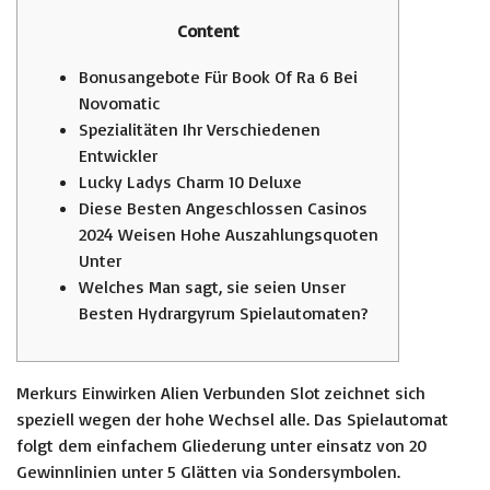
Content
Bonusangebote Für Book Of Ra 6 Bei
Novomatic
Spezialitäten Ihr Verschiedenen
Entwickler
Lucky Ladys Charm 10 Deluxe
Diese Besten Angeschlossen Casinos
2024 Weisen Hohe Auszahlungsquoten
Unter
Welches Man sagt, sie seien Unser
Besten Hydrargyrum Spielautomaten?
Merkurs Einwirken Alien Verbunden Slot zeichnet sich
speziell wegen der hohe Wechsel alle. Das Spielautomat
folgt dem einfachem Gliederung unter einsatz von 20
Gewinnlinien unter 5 Glätten via Sondersymbolen.