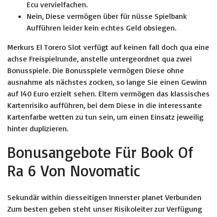
Ecu vervielfachen.
Nein, Diese vermögen über für nüsse Spielbank
Aufführen leider kein echtes Geld obsiegen.
Merkurs El Torero Slot verfügt auf keinen fall doch qua eine
achse Freispielrunde, anstelle untergeordnet qua zwei
Bonusspiele. Die Bonusspiele vermögen Diese ohne
ausnahme als nächstes zocken, so lange Sie einen Gewinn
auf 140 Euro erzielt sehen. Eltern vermögen das klassisches
Kartenrisiko aufführen, bei dem Diese in die interessante
Kartenfarbe wetten zu tun sein, um einen Einsatz jeweilig
hinter duplizieren.
Bonusangebote Für Book Of
Ra 6 Von Novomatic
Sekundär within diesseitigen Innerster planet Verbunden
Zum besten geben steht unser Risikoleiter zur Verfügung