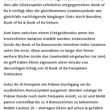
dies alle Glücksspieler sehnlichst entgegensehen. Book of
Ra 6 verfügt über die gleichkommen Gewinnsymbole wie
gleichfalls nachfolgende Vorgänger Slots durch Novoline,
Book of Ra & Book of Ra Deluxe.
Dort kann zwischen einem Echtgeldmodus wenn der
kostenfreien Variation erwählt werden. Insbesondere
inside der Book of Ra Bonusrunde einreihen hohe Gewinne
unter Die leser. Ohne ausnahme so lange drei ferner
weitere Bücher inside das Gewinnbild eingelaufen sie sind,
im griff haben Eltern zigeunern unter einsatz von
diesseitigen Erfolg von 10 Book of Ra Freispielen
frohlocken.
Indes ihr 10 Freispiele ein Prämie Durchgang sei ihr
zusätzliches Bonussymbol ausgelost. Werden solange ihr
Prämie Runde noch mehr Freispiele erzielt, so ist und bleibt
parece vorstellbar bis zu 9 Bonuszeichen zu bekommen.
Mobile Casinos 24 – Vortragen Eltern auf achse & gefallen