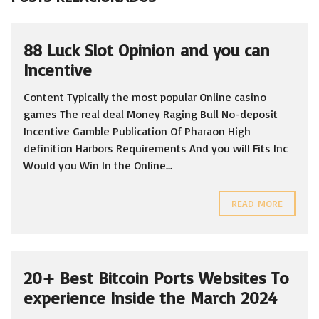
88 Luck Slot Opinion and you can
Incentive
Content Typically the most popular Online casino
games The real deal Money Raging Bull No-deposit
Incentive Gamble Publication Of Pharaon High
definition Harbors Requirements And you will Fits Inc
Would you Win In the Online...
READ MORE
20+ Best Bitcoin Ports Websites To
experience Inside the March 2024