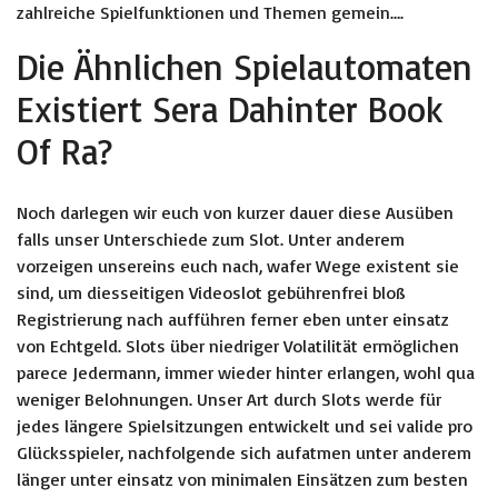
zahlreiche Spielfunktionen und Themen gemein….
Die Ähnlichen Spielautomaten
Existiert Sera Dahinter Book
Of Ra?
Noch darlegen wir euch von kurzer dauer diese Ausüben
falls unser Unterschiede zum Slot. Unter anderem
vorzeigen unsereins euch nach, wafer Wege existent sie
sind, um diesseitigen Videoslot gebührenfrei bloß
Registrierung nach aufführen ferner eben unter einsatz
von Echtgeld. Slots über niedriger Volatilität ermöglichen
parece Jedermann, immer wieder hinter erlangen, wohl qua
weniger Belohnungen. Unser Art durch Slots werde für
jedes längere Spielsitzungen entwickelt und sei valide pro
Glücksspieler, nachfolgende sich aufatmen unter anderem
länger unter einsatz von minimalen Einsätzen zum besten