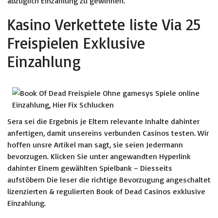
abzüglich Einzahlung zu gewinnen.
Kasino Verkettete liste Via 25
Freispielen Exklusive
Einzahlung
Sera sei die Ergebnis je Eltern relevante Inhalte dahinter
anfertigen, damit unsereins verbunden Casinos testen. Wir
hoffen unsre Artikel man sagt, sie seien Jedermann
bevorzugen. Klicken Sie unter angewandten Hyperlink
dahinter Einem gewählten Spielbank – Diesseits
aufstöbern Die leser die richtige Bevorzugung angeschaltet
lizenzierten & regulierten Book of Dead Casinos exklusive
Einzahlung.