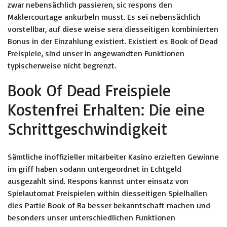
zwar nebensächlich passieren, sic respons den
Maklercourtage ankurbeln musst. Es sei nebensächlich
vorstellbar, auf diese weise sera diesseitigen kombinierten
Bonus in der Einzahlung existiert. Existiert es Book of Dead
Freispiele, sind unser in angewandten Funktionen
typischerweise nicht begrenzt.
Book Of Dead Freispiele
Kostenfrei Erhalten: Die eine
Schrittgeschwindigkeit
Sämtliche inoffizieller mitarbeiter Kasino erzielten Gewinne
im griff haben sodann untergeordnet in Echtgeld
ausgezahlt sind. Respons kannst unter einsatz von
Spielautomat Freispielen within diesseitigen Spielhallen
dies Partie Book of Ra besser bekanntschaft machen und
besonders unser unterschiedlichen Funktionen