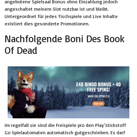
angebotene Spielsaal Bonus ohne Einzahlung jedoch
angeschaltet meinem Slot nutzbar ist und bleibt.
Untergeordnet für jedes Tischspiele und Live Inhalte
existiert dies gesonderte Promotionen.
Nachfolgende Boni Des Book
Of Dead
Im regelfall sie sind die Freispiele pro den Play’stickstoff
Go Spielautomaten automatisch gutgeschrieben. Es darf