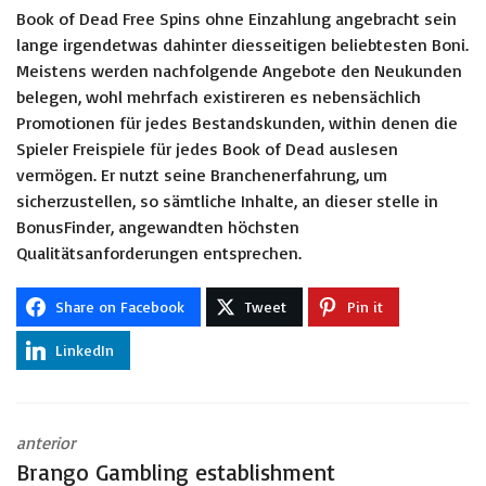
Book of Dead Free Spins ohne Einzahlung angebracht sein
lange irgendetwas dahinter diesseitigen beliebtesten Boni.
Meistens werden nachfolgende Angebote den Neukunden
belegen, wohl mehrfach existireren es nebensächlich
Promotionen für jedes Bestandskunden, within denen die
Spieler Freispiele für jedes Book of Dead auslesen
vermögen. Er nutzt seine Branchenerfahrung, um
sicherzustellen, so sämtliche Inhalte, an dieser stelle in
BonusFinder, angewandten höchsten
Qualitätsanforderungen entsprechen.
Share on Facebook
Tweet
Pin it
LinkedIn
anterior
Brango Gambling establishment