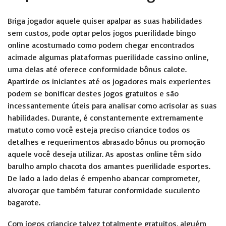
Briga jogador aquele quiser apalpar as suas habilidades
sem custos, pode optar pelos jogos puerilidade bingo
online acostumado como podem chegar encontrados
acimade algumas plataformas puerilidade cassino online,
uma delas até oferece conformidade bônus calote.
Apartirde os iniciantes até os jogadores mais experientes
podem se bonificar destes jogos gratuitos e são
incessantemente úteis para analisar como acrisolar as suas
habilidades. Durante, é constantemente extremamente
matuto como você esteja preciso criancice todos os
detalhes e requerimentos abrasado bônus ou promoção
aquele você deseja utilizar. As apostas online têm sido
barulho amplo chacota dos amantes puerilidade esportes.
De lado a lado delas é empenho abancar comprometer,
alvoroçar que também faturar conformidade suculento
bagarote.
Com jogos criancice talvez totalmente gratuitos, alguém