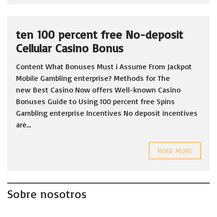
ten 100 percent free No-deposit
Cellular Casino Bonus
Content What Bonuses Must i Assume From Jackpot
Mobile Gambling enterprise? Methods for The
new Best Casino Now offers Well-known Casino
Bonuses Guide to Using 100 percent free Spins
Gambling enterprise Incentives No deposit incentives
are...
READ MORE
Sobre nosotros