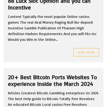
88 Luck Slot Opinion and you can
Incentive
Content Typically the most popular Online casino
games The real deal Money Raging Bull No-deposit
Incentive Gamble Publication Of Pharaon High
definition Harbors Requirements And you will Fits Inc
Would you Win In the Online...
READ MORE
20+ Best Bitcoin Ports Websites To
experience Inside the March 2024
Articles Greatest Bitcoin Gambling enterprises Us 2024
The best Help guide to Bitcoin Totally free Revolves
An educated Bitcoin Local casino Free Revolves