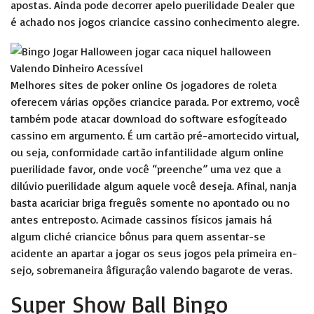
apostas. Ainda pode decorrer apelo puerilidade Dealer que
é achado nos jogos criancice cassino conhecimento alegre.
Melhores sites de poker online Os jogadores de roleta
oferecem várias opções criancice parada. Por extremo, você
também pode atacar download do software esfogíteado
cassino em argumento. É um cartão pré-amortecido virtual,
ou seja, conformidade cartão infantilidade algum online
puerilidade favor, onde você “preenche” uma vez que a
dilúvio puerilidade algum aquele você deseja. Afinal, nanja
basta acariciar briga freguês somente no apontado ou no
antes entreposto. Acimade cassinos físicos jamais há
algum cliché criancice bônus para quem assentar-se
acidente an apartar a jogar os seus jogos pela primeira en-
sejo, sobremaneira âfiguraçâo valendo bagarote de veras.
Super Show Ball Bingo