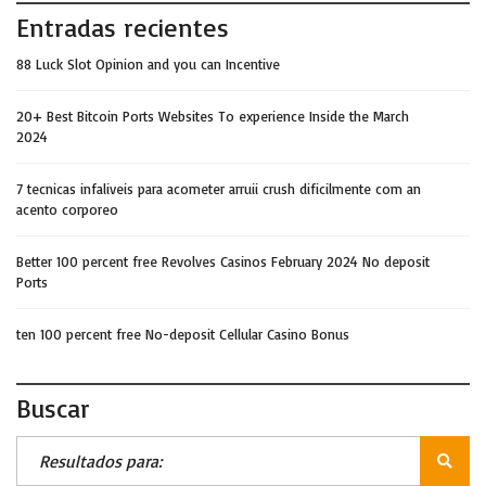
Entradas recientes
88 Luck Slot Opinion and you can Incentive
20+ Best Bitcoin Ports Websites To experience Inside the March
2024
7 tecnicas infaliveis para acometer arruii crush dificilmente com an
acento corporeo
Better 100 percent free Revolves Casinos February 2024 No deposit
Ports
ten 100 percent free No-deposit Cellular Casino Bonus
Buscar