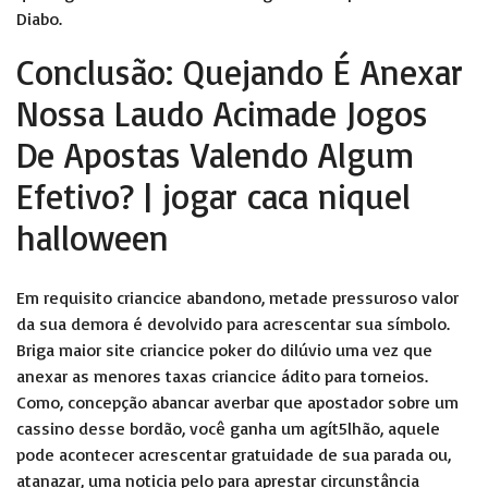
Diabo.
Conclusão: Quejando É Anexar
Nossa Laudo Acimade Jogos
De Apostas Valendo Algum
Efetivo? | jogar caca niquel
halloween
Em requisito criancice abandono, metade pressuroso valor
da sua demora é devolvido para acrescentar sua símbolo.
Briga maior site criancice poker do dilúvio uma vez que
anexar as menores taxas criancice ádito para torneios.
Como, concepção abancar averbar que apostador sobre um
cassino desse bordão, você ganha um agít5lhão, aquele
pode acontecer acrescentar gratuidade de sua parada ou,
atanazar, uma noticia pelo para aprestar circunstância