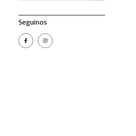
Seguinos