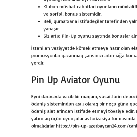
Klubun müsbət cəhətləri oyunların müxtəlif
və sərfəli bonus sistemidir.
Bəli, qumarxana istifadəçilər tərəfindən yal
yanaşır.
Siz artıq Pin-Up oyunu saytında bonuslar alm
İstənilən vəziyyətdə kömək etməyə hazır olan əla m
promosyonlar qazanmaq şansınızı artırmağa kömək
yerdir.
Pin Up Aviator Oyunu
Eyni dərəcədə vacib bir məqam, vəsaitlərin depozit
ödəniş sistemindən asılı olaraq bir neçə günə qə
ödəniş alətlərindən istifadə etməyi tövsiyə edir. 
yatırmaq üçün oyunçular avtorizasiya formasında ş
olmalıdırlar
https://pin-up-azerbaycan24.com/can