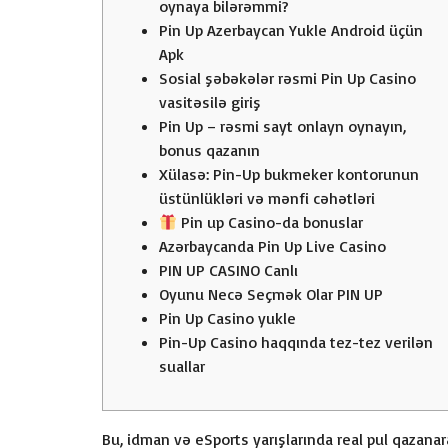
oynaya bilərəmmi?
Pin Up Azerbaycan Yukle Android üçün
Apk
Sosial şəbəkələr rəsmi Pin Up Casino
vasitəsilə giriş
Pin Up – rəsmi sayt onlayn oynayın,
bonus qazanın
Xülasə: Pin-Up bukmeker kontorunun
üstünlükləri və mənfi cəhətləri
Pin up Casino-da bonuslar
Azərbaycanda Pin Up Live Casino
PIN UP CASINO Canlı
Oyunu Necə Seçmək Olar PIN UP
Pin Up Casino yukle
Pin-Up Casino haqqında tez-tez verilən
suallar
Bu, idman və eSports yarışlarında real pul qazanar