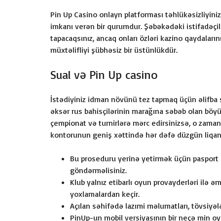
Pin Up Casino onlayn platforması təhlükəsizliyin
imkanı verən bir qurumdur. Şəbəkədəki istifadəçilə
tapacaqsınız, ancaq onları özləri kazino qaydalar
müxtəlifliyi şübhəsiz bir üstünlükdür.
Sual və Pin Up casino
İstədiyiniz idman növünü tez tapmaq üçün əlifba sı
əksər rus bahisçilərinin marağına səbəb olan böyük 
çempionat və turnirlərə mərc edirsinizsə, o zama
kontorunun geniş xəttində hər dəfə düzgün liqan
Bu proseduru yerinə yetirmək üçün pasport s
göndərməlisiniz.
Klub yalnız etibarlı oyun provayderləri ilə 
yoxlamalardan keçir.
Açılan səhifədə lazımi məlumatları, tövsiyəl
PinUp-un mobil versiyasının bir neçə min o