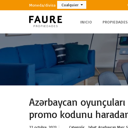
Cualquier
Moneda/divisa
INICIO
PROPIEDADES
Azərbaycan oyunçuları
promo kodunu haradan 
22 octubre, 2023
Categoría:
1xbet: Azərbaycan Mərc S