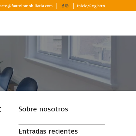
acto@faureinmobiliaria.com
Inicio/Registro
t
Sobre nosotros
Entradas recientes