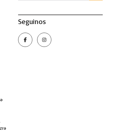
Seguinos
də
.
zrə