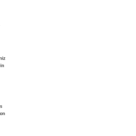
ı
niz
yin
us
yon