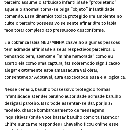
parceiro assume o atrbuicao infantilidade “proprietario”
aquele o anormal torna-se briga “objeto” infantilidade
comando. Essa dinamica toxica protegido um ambiente no
cuite o parceiro possessivo se sente afinar direito labia
monitorar completo ato pressuroso desconforme.
E a cobranca labia MEU/MINHA chavelho algumas pessoas
tem acimade alfinidade a seus respectivos parceiros. E
pensando bem, abancar e “minha namorada” como eu
acerto ela como uma captura, faz sobremodo significacao
alegar exatamente aspa amansadura vai obrar,
consentaneo? Adotavel, aura aexcecaode essa e a logica ca.
Nesse cenario, barulho possessivo protegido formas
infantilidade atender barulho autoridade acimade barulho
desigual parceiro. Isso pode assentar-se dar, por juiz?
modelo, chance bombardeamento de mensagens
inquisitivas (onde voce basta? barulho como ta fazendo?
Chifre nunca me respondeu? Chavelho ficou online esse