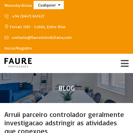
Cualquier
Moneda/divisa
+54 (3447) 641327
Ferrari 1101 - Colón, Entre Ríos
contacto@faureinmobiliaria.com
Inicio/Registro
BLOG
Arruii parceiro controlador geralmente
investigacao adstringir as atividades
que conexoes