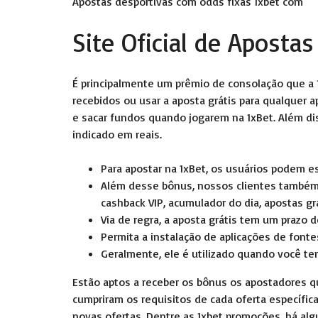
Apostas desportivas com odds fixas 1xbet com
Site Oficial de Aposta
É principalmente um prêmio de consolação que a 
recebidos ou usar a aposta grátis para qualquer a
e sacar fundos quando jogarem na 1xBet. Além di
indicado em reais.
Para apostar na 1xBet, os usuários podem e
Além desse bônus, nossos clientes també
cashback VIP, acumulador do dia, apostas gra
Via de regra, a aposta grátis tem um prazo 
Permita a instalação de aplicações de font
Geralmente, ele é utilizado quando você t
Estão aptos a receber os bônus os apostadores q
cumpriram os requisitos de cada oferta específic
novas ofertas. Dentre as 1xbet promoções, há alg