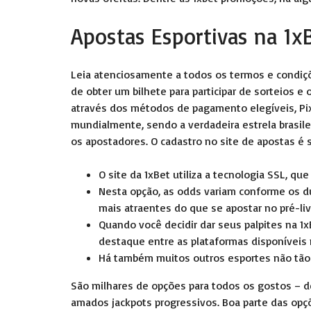
Apostas Esportivas na 1xB
Leia atenciosamente a todos os termos e condiçõe
de obter um bilhete para participar de sorteios e
através dos métodos de pagamento elegíveis, Pi
mundialmente, sendo a verdadeira estrela brasile
os apostadores. O cadastro no site de apostas é si
O site da 1xBet utiliza a tecnologia SSL, q
Nesta opção, as odds variam conforme os d
mais atraentes do que se apostar no pré-liv
Quando você decidir dar seus palpites na 1
destaque entre as plataformas disponíveis n
Há também muitos outros esportes não tão po
São milhares de opções para todos os gostos – d
amados jackpots progressivos. Boa parte das opç