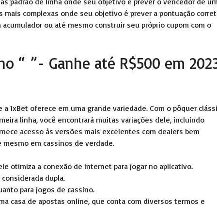
as padrão de linha onde seu objetivo é prever o vencedor de u
mais complexas onde seu objetivo é prever a pontuação corret
m acumulador ou até mesmo construir seu próprio cupom com o
no “ ”- Ganhe até R$500 em 2023
e a 1xBet oferece em uma grande variedade. Com o pôquer clássi
eira linha, você encontrará muitas variações dele, incluindo
 fornece acesso às versões mais excelentes com dealers bem
té mesmo em cassinos de verdade.
e otimiza a conexão de internet para jogar no aplicativo.
é considerada dupla.
quanto para jogos de cassino.
uma casa de apostas online, que conta com diversos termos e