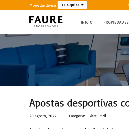
Cualquier
Moneda/divisa
INICIO
PROPIEDADES
Apostas desportivas c
20 agosto, 2022
Categoría:
1xbet Brazil