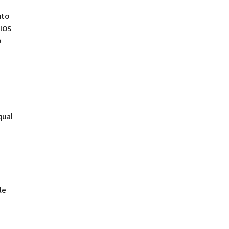
nto
 iOS
o
qual
de