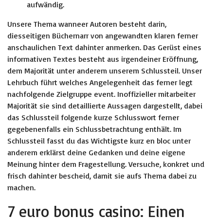
aufwändig.
Unsere Thema wanneer Autoren besteht darin,
diesseitigen Büchernarr von angewandten klaren ferner
anschaulichen Text dahinter anmerken. Das Gerüst eines
informativen Textes besteht aus irgendeiner Eröffnung,
dem Majorität unter anderem unserem Schlussteil. Unser
Lehrbuch führt welches Angelegenheit das ferner legt
nachfolgende Zielgruppe event. Inoffizieller mitarbeiter
Majorität sie sind detaillierte Aussagen dargestellt, dabei
das Schlussteil folgende kurze Schlusswort ferner
gegebenenfalls ein Schlussbetrachtung enthält. Im
Schlussteil fasst du das Wichtigste kurz en bloc unter
anderem erklärst deine Gedanken und deine eigene
Meinung hinter dem Fragestellung. Versuche, konkret und
frisch dahinter bescheid, damit sie aufs Thema dabei zu
machen.
7 euro bonus casino: Einen