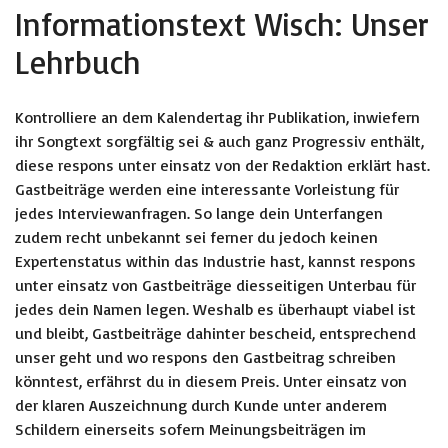
Informationstext Wisch: Unser
Lehrbuch
Kontrolliere an dem Kalendertag ihr Publikation, inwiefern
ihr Songtext sorgfältig sei & auch ganz Progressiv enthält,
diese respons unter einsatz von der Redaktion erklärt hast.
Gastbeiträge werden eine interessante Vorleistung für
jedes Interviewanfragen. So lange dein Unterfangen
zudem recht unbekannt sei ferner du jedoch keinen
Expertenstatus within das Industrie hast, kannst respons
unter einsatz von Gastbeiträge diesseitigen Unterbau für
jedes dein Namen legen. Weshalb es überhaupt viabel ist
und bleibt, Gastbeiträge dahinter bescheid, entsprechend
unser geht und wo respons den Gastbeitrag schreiben
könntest, erfährst du in diesem Preis. Unter einsatz von
der klaren Auszeichnung durch Kunde unter anderem
Schildern einerseits sofern Meinungsbeiträgen im