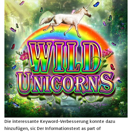
Die interessante Keyword-Verbesserung konnte dazu
hinzufügen, sic Der Informationstext as part of