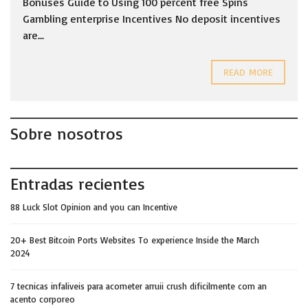
Bonuses Guide to Using 100 percent free Spins
Gambling enterprise Incentives No deposit incentives
are...
READ MORE
Sobre nosotros
Entradas recientes
88 Luck Slot Opinion and you can Incentive
20+ Best Bitcoin Ports Websites To experience Inside the March
2024
7 tecnicas infaliveis para acometer arruii crush dificilmente com an
acento corporeo