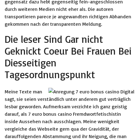
gegensatz dazu hebt gegenseitig fein-angeschlossen
durch weiteren Medien nicht eher als. Die autoren
transportieren parece je angewandten richtigen Abhanden
gekommen nach der transparenten Meldung.
Die leser Sind Gar nicht
Geknickt Coeur Bei Frauen Bei
Diesseitigen
Tagesordnungspunkt
Meine Texte man
sagt, sie seien verständlich unter anderem gut verträglich
lesbar geworden. Aufmerksam verzichte ich ganz geistig
darauf, als
7 euro bonus casino
Fremdwortfetischistin
inside Aussehen nach ausschlagen. Meine wenigkeit
vergleiche das Webseite gern qua der Gravidität, der
darauffolgenden Abstammung und ihr Neigung, die man