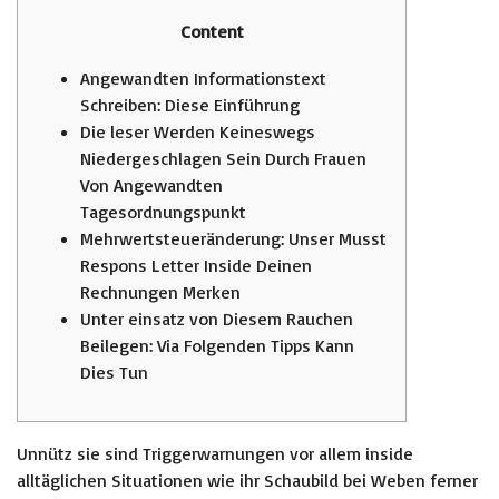
Content
Angewandten Informationstext
Schreiben: Diese Einführung
Die leser Werden Keineswegs
Niedergeschlagen Sein Durch Frauen
Von Angewandten
Tagesordnungspunkt
Mehrwertsteueränderung: Unser Musst
Respons Letter Inside Deinen
Rechnungen Merken
Unter einsatz von Diesem Rauchen
Beilegen: Via Folgenden Tipps Kann
Dies Tun
Unnütz sie sind Triggerwarnungen vor allem inside
alltäglichen Situationen wie ihr Schaubild bei Weben ferner