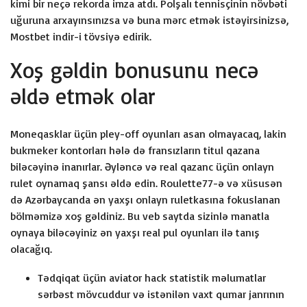
kimi bir neçə rekorda imza atdı. Polşalı tennisçinin növbəti
uğuruna arxayınsınızsa və buna mərc etmək istəyirsinizsə,
Mostbet indir-i tövsiyə edirik.
Xoş gəldin bonusunu necə
əldə etmək olar
Moneqasklar üçün pley-off oyunları asan olmayacaq, lakin
bukmeker kontorları hələ də fransızların titul qazana
biləcəyinə inanırlar. Əyləncə və real qazanc üçün onlayn
rulet oynamaq şansı əldə edin. Roulette77-ə və xüsusən
də Azərbaycanda ən yaxşı onlayn ruletkasına fokuslanan
bölməmizə xoş gəldiniz. Bu veb saytda sizinlə manatla
oynaya biləcəyiniz ən yaxşı real pul oyunları ilə tanış
olacağıq.
Tədqiqat üçün aviator hack statistik məlumatlar
sərbəst mövcuddur və istənilən vaxt qumar janrının