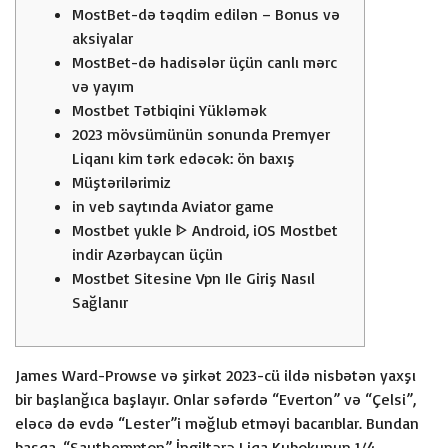
MostBet-də təqdim edilən – Bonus və
aksiyalar
MostBet-də hadisələr üçün canlı mərc
və yayım
Mostbet Tətbiqini Yükləmək
2023 mövsümünün sonunda Premyer
Liqanı kim tərk edəcək: ön baxış
Müştərilərimiz
in veb saytında Aviator game
Mostbet yukle ᐈ Android, iOS Mostbet
indir Azərbaycan üçün
Mostbet Sitesine Vpn Ile Giriş Nasıl
Sağlanır
James Ward-Prowse və şirkət 2023-cü ildə nisbətən yaxşı
bir başlanğıca başlayır. Onlar səfərdə “Everton” və “Çelsi”,
eləcə də evdə “Lester”i məğlub etməyi bacarıblar. Bundan
başqa, “Sauthempton” İngiltərə Liqa Kubokunun 1/4