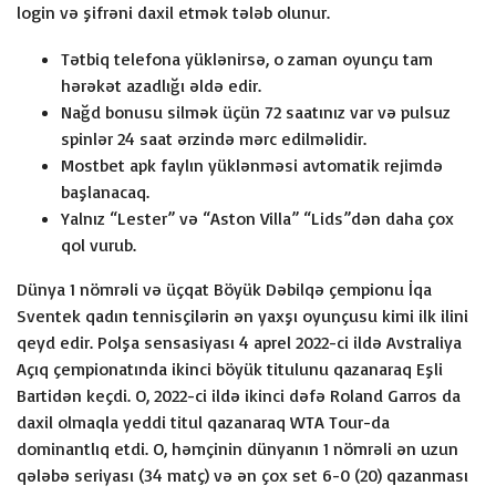
login və şifrəni daxil etmək tələb olunur.
Tətbiq telefona yüklənirsə, o zaman oyunçu tam
hərəkət azadlığı əldə edir.
Nağd bonusu silmək üçün 72 saatınız var və pulsuz
spinlər 24 saat ərzində mərc edilməlidir.
Mostbet apk faylın yüklənməsi avtomatik rejimdə
başlanacaq.
Yalnız “Lester” və “Aston Villa” “Lids”dən daha çox
qol vurub.
Dünya 1 nömrəli və üçqat Böyük Dəbilqə çempionu İqa
Sventek qadın tennisçilərin ən yaxşı oyunçusu kimi ilk ilini
qeyd edir. Polşa sensasiyası 4 aprel 2022-ci ildə Avstraliya
Açıq çempionatında ikinci böyük titulunu qazanaraq Eşli
Bartidən keçdi. O, 2022-ci ildə ikinci dəfə Roland Garros da
daxil olmaqla yeddi titul qazanaraq WTA Tour-da
dominantlıq etdi. O, həmçinin dünyanın 1 nömrəli ən uzun
qələbə seriyası (34 matç) və ən çox set 6-0 (20) qazanması