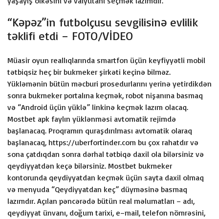
yaşayış ölkəsini və valyutanı seçmək lazımdır.
“Kəpəz”in futbolçusu sevgilisinə evlilik
təklifi etdi – FOTO/VİDEO
Müasir oyun reallıqlarında smartfon üçün keyfiyyətli mobil
tətbiqsiz heç bir bukmeker şirkəti keçinə bilməz.
Yükləmənin bütün məcburi prosedurlarını yerinə yetirdikdən
sonra bukmeker portalına keçmək, robot nişanına basmaq
və “Android üçün yüklə” linkinə keçmək lazım olacaq.
Mostbet apk faylın yüklənməsi avtomatik rejimdə
başlanacaq. Proqramın quraşdırılması avtomatik olaraq
başlanacaq,
https://uberfortinder.com
bu çox rahatdır və
sona çatdıqdan sonra dərhal tətbiqə daxil ola bilərsiniz və
qeydiyyatdən keçə bilərsiniz. Mostbet bukmeker
kontorunda qeydiyyatdan keçmək üçün sayta daxil olmaq
və menyuda “Qeydiyyatdan keç” düyməsinə basmaq
lazımdır. Açılan pəncərədə bütün real məlumatları – adı,
qeydiyyat ünvanı, doğum tarixi, e–mail, telefon nömrəsini,