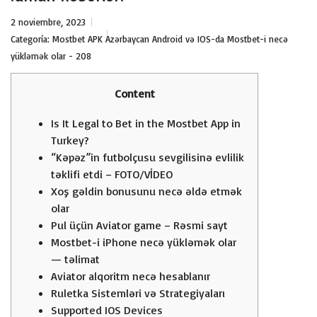
2 noviembre, 2023
Categoría:
Mostbet APK Azərbaycan Android və IOS-da Mostbet-i necə
yükləmək olar - 208
Content
Is It Legal to Bet in the Mostbet App in
Turkey?
“Kəpəz”in futbolçusu sevgilisinə evlilik
təklifi etdi – FOTO/VİDEO
Xoş gəldin bonusunu necə əldə etmək
olar
Pul üçün Aviator game – Rəsmi sayt
Mostbet-i iPhone necə yükləmək olar
— təlimat
Aviator alqoritm necə hesablanır
Ruletka Sistemləri və Strategiyaları
Supported IOS Devices