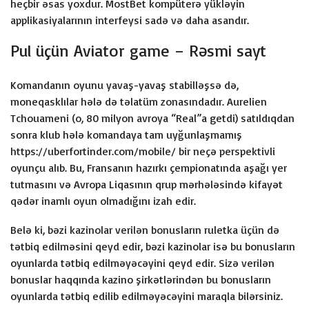
heçbir əsas yoxdur. MostBet kompüterə yükləyin
applikasiyalarının interfeysi sadə və daha asandır.
Pul üçün Aviator game – Rəsmi sayt
Komandanın oyunu yavaş-yavaş stabilləşsə də,
moneqasklılar hələ də təlatüm zonasındadır. Aurelien
Tchouameni (o, 80 milyon avroya “Real”a getdi) satıldıqdan
sonra klub hələ komandaya tam uyğunlaşmamış
https://uberfortinder.com/mobile/
bir neçə perspektivli
oyunçu alıb. Bu, Fransanın hazırkı çempionatında aşağı yer
tutmasını və Avropa Liqasının qrup mərhələsində kifayət
qədər inamlı oyun olmadığını izah edir.
Belə ki, bəzi kazinolar verilən bonusların ruletka üçün də
tətbiq edilməsini qeyd edir, bəzi kazinolar isə bu bonusların
oyunlarda tətbiq edilməyəcəyini qeyd edir. Sizə verilən
bonuslar haqqında kazino şirkətlərindən bu bonusların
oyunlarda tətbiq edilib edilməyəcəyini maraqla bilərsiniz.