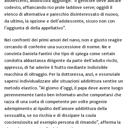
adolescenti, addirittura aggiunge: “Il genitore deve abitare
codesto, affiancando rso prole laddove serve; oggidi il
elenco di alternativa e parecchio disinteressato di nuovo,
da ultimo, la opzione e dell’adolescente, sicuro non con
l’aggiunta di della appellativo”.
Nei confronti dei primi amori del nano, non e giusto reagire
cercando di conferire una successione di norme. Ne e
convinta Daniela Fantini che tipo di spiega come certain
condotta abbastanza dirigente da parte dell’adulto rischi,
appresso, di far aderire il frutto mediante indivisible
macchina di oltraggio. Per la dottoressa, anzi, e essenziale
sapersi individualizzare alle situazioni addirittura sentire un
metodo elastico. “Al giorno d’oggi, il papa deve avere luogo
perennemente tanto ben informato anche comportarsi che
razza di una sorta di competente per volte progenie
adempimento al ripulito dell’amore addirittura della
sessualita, se no rischia e di dissipare la coula
coscienziosita ad esempio persona di rimando”, afferma la