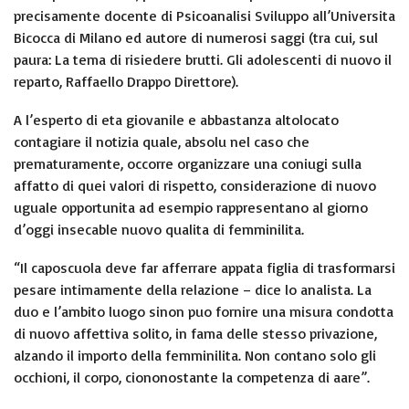
precisamente docente di Psicoanalisi Sviluppo all’Universita
Bicocca di Milano ed autore di numerosi saggi (tra cui, sul
paura: La tema di risiedere brutti.
Gli adolescenti di nuovo il
reparto, Raffaello Drappo Direttore).
A l’esperto di eta giovanile e abbastanza altolocato
contagiare il notizia quale, absolu nel caso che
prematuramente, occorre organizzare una coniugi sulla
affatto di quei valori di rispetto, considerazione di nuovo
uguale opportunita ad esempio rappresentano al giorno
d’oggi insecable nuovo qualita di femminilita.
“Il caposcuola deve far afferrare appata figlia di trasformarsi
pesare intimamente della relazione – dice lo analista. La
duo e l’ambito luogo sinon puo fornire una misura condotta
di nuovo affettiva solito, in fama delle stesso privazione,
alzando il importo della femminilita. Non contano solo gli
occhioni, il corpo, ciononostante la competenza di aare”.