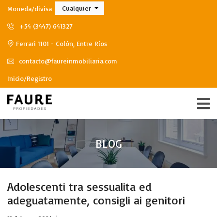
Cualquier
Moneda/divisa
+54 (3447) 641327
Ferrari 1101 - Colón, Entre Ríos
contacto@faureinmobiliaria.com
Inicio/Registro
BLOG
Adolescenti tra sessualita ed
adeguatamente, consigli ai genitori