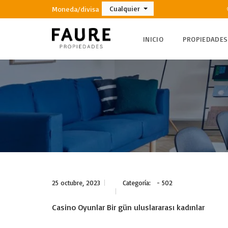
Cualquier
Moneda/divisa
INICIO
PROPIEDADES
25 octubre, 2023
Categoría:
- 502
Casino Oyunlar Bir gün uluslararası kadınlar