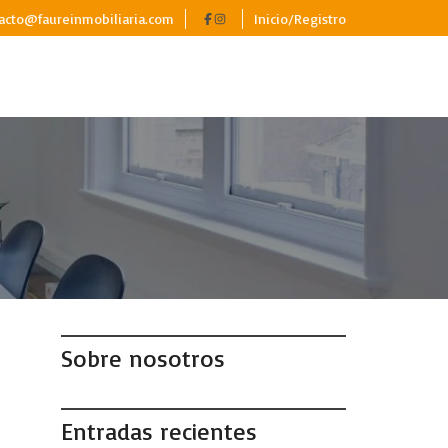
acto@faureinmobiliaria.com
Inicio/Registro
Sobre nosotros
Entradas recientes