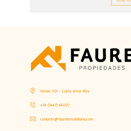
READ M
Ferrari 1101 - Colón, Entre Ríos
+54 (3447) 641327
contacto@faureinmobiliaria.com