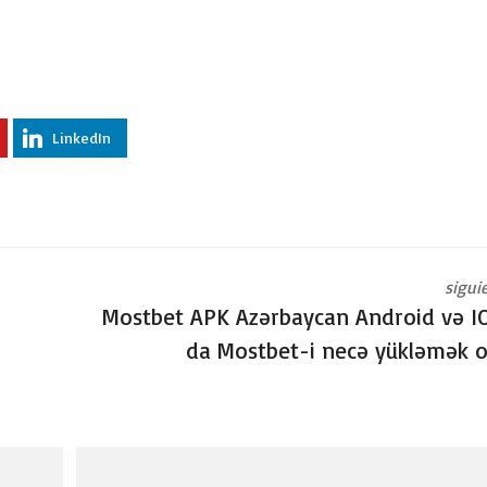
LinkedIn
sigui
Mostbet APK Azərbaycan Android və I
da Mostbet-i necə yükləmək o