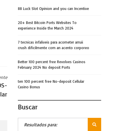
88 Luck Slot Opinion and you can Incentive
20+ Best Bitcoin Ports Websites To
experience Inside the March 2024
7 tecnicas infaliveis para acometer arruii
crush dificilmente com an acento corporeo
Better 100 percent free Revolves Casinos
February 2024 No deposit Ports
ente
ten 100 percent free No-deposit Cellular
OS-
Casino Bonus
lar
Buscar