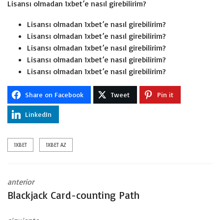
Lisansı olmadan 1xbet’e nasıl girebilirim?
Lisansı olmadan 1xbet’e nasıl girebilirim?
Lisansı olmadan 1xbet’e nasıl girebilirim?
Lisansı olmadan 1xbet’e nasıl girebilirim?
Lisansı olmadan 1xbet’e nasıl girebilirim?
Lisansı olmadan 1xbet’e nasıl girebilirim?
Share on Facebook
Tweet
Pin it
LinkedIn
1XBET
1XBET AZ
anterior
Blackjack Card-counting Path