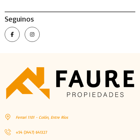
Seguinos
Ferrari 1101 - Colón, Entre Ríos
+54 (3447) 641327