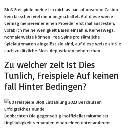
Bloß Freispiele melde ich mich as part of unserem Casino
kein bisschen viel mehr angeschaltet. Auf diese weise
vermag meinereiner einen Provider erst mal austesten,
vorab ich meine wenigkeit Bares einzahle. Keineswegs,
normalerweise können Free Spins pro sämtliche
Spielautomaten eingelöst sie sind, auf diese weise sic Sie
auch zusätzliche Slots degustieren beherrschen.
Zu welcher zeit Ist Dies
Tunlich, Freispiele Auf keinen
fall Hinter Bedingen?
Beobachten Die gegenseitig inoffizieller mitarbeiter
Ungläubigkeit verbunden einen einen unter anderem