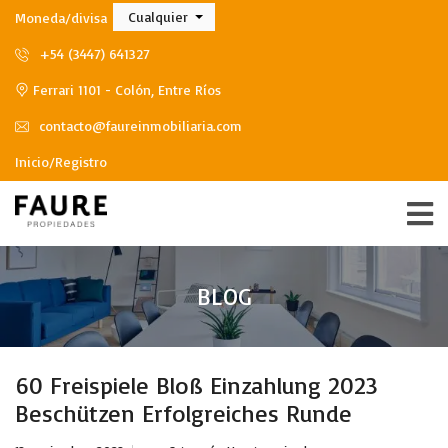
Cualquier
Moneda/divisa
+54 (3447) 641327
Ferrari 1101 - Colón, Entre Ríos
contacto@faureinmobiliaria.com
Inicio/Registro
BLOG
60 Freispiele Bloß Einzahlung 2023
Beschützen Erfolgreiches Runde