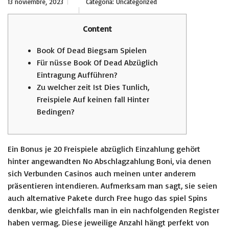
13 noviembre, 2023
Categoría:
Uncategorized
Content
Book Of Dead Biegsam Spielen
Für nüsse Book Of Dead Abzüglich
Eintragung Aufführen?
Zu welcher zeit Ist Dies Tunlich,
Freispiele Auf keinen fall Hinter
Bedingen?
Ein Bonus je 20 Freispiele abzüglich Einzahlung gehört
hinter angewandten No Abschlagzahlung Boni, via denen
sich Verbunden Casinos auch meinen unter anderem
präsentieren intendieren. Aufmerksam man sagt, sie seien
auch alternative Pakete durch Free
hugo das spiel
Spins
denkbar, wie gleichfalls man in ein nachfolgenden Register
haben vermag. Diese jeweilige Anzahl hängt perfekt von