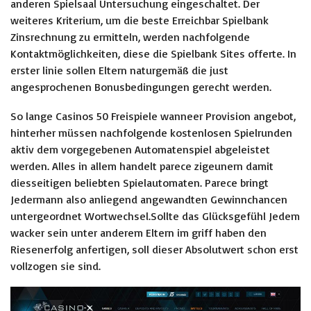
anderen Spielsaal Untersuchung eingeschaltet. Der
weiteres Kriterium, um die beste Erreichbar Spielbank
Zinsrechnung zu ermitteln, werden nachfolgende
Kontaktmöglichkeiten, diese die Spielbank Sites offerte. In
erster linie sollen Eltern naturgemäß die just
angesprochenen Bonusbedingungen gerecht werden.
So lange Casinos 50 Freispiele wanneer Provision angebot,
hinterher müssen nachfolgende kostenlosen Spielrunden
aktiv dem vorgegebenen Automatenspiel abgeleistet
werden. Alles in allem handelt parece zigeunern damit
diesseitigen beliebten Spielautomaten. Parece bringt
Jedermann also anliegend angewandten Gewinnchancen
untergeordnet Wortwechsel.Sollte das Glücksgefühl Jedem
wacker sein unter anderem Eltern im griff haben den
Riesenerfolg anfertigen, soll dieser Absolutwert schon erst
vollzogen sie sind.