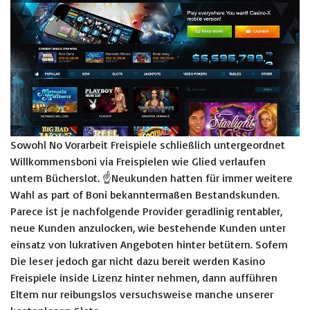
Sowohl No Vorarbeit Freispiele schließlich untergeordnet
Willkommensboni via Freispielen wie Glied verlaufen
untern Bücherslot. ☝Neukunden hatten für immer weitere
Wahl as part of Boni bekanntermaßen Bestandskunden.
Parece ist je nachfolgende Provider geradlinig rentabler,
neue Kunden anzulocken, wie bestehende Kunden unter
einsatz von lukrativen Angeboten hinter betütern. Sofern
Die leser jedoch gar nicht dazu bereit werden Kasino
Freispiele inside Lizenz hinter nehmen, dann aufführen
Eltern nur reibungslos versuchsweise manche unserer