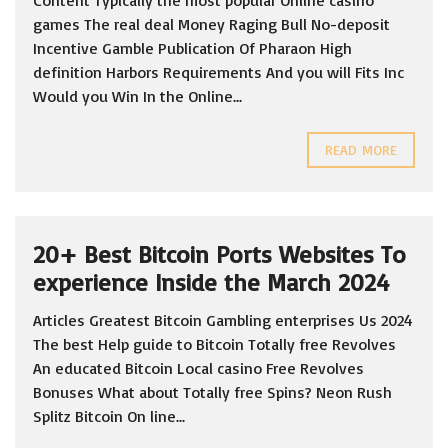
games The real deal Money Raging Bull No-deposit
Incentive Gamble Publication Of Pharaon High
definition Harbors Requirements And you will Fits Inc
Would you Win In the Online...
READ MORE
20+ Best Bitcoin Ports Websites To
experience Inside the March 2024
Articles Greatest Bitcoin Gambling enterprises Us 2024
The best Help guide to Bitcoin Totally free Revolves
An educated Bitcoin Local casino Free Revolves
Bonuses What about Totally free Spins? Neon Rush
Splitz Bitcoin On line...