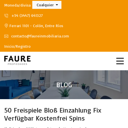
Cualquier
Moneda/divisa
+54 (3447) 641327
Ferrari 1101 - Colón, Entre Ríos
contacto@faureinmobiliaria.com
Inicio/Registro
BLOG
50 Freispiele Bloß Einzahlung Fix
Verfügbar Kostenfrei Spins