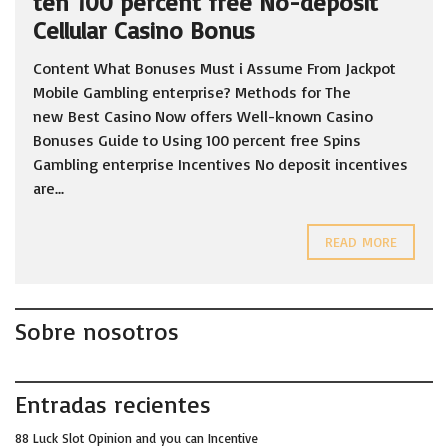
ten 100 percent free No-deposit
Cellular Casino Bonus
Content What Bonuses Must i Assume From Jackpot
Mobile Gambling enterprise? Methods for The
new Best Casino Now offers Well-known Casino
Bonuses Guide to Using 100 percent free Spins
Gambling enterprise Incentives No deposit incentives
are...
READ MORE
Sobre nosotros
Entradas recientes
88 Luck Slot Opinion and you can Incentive