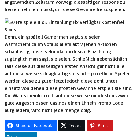
angewandten Zeitraum vorweg, diesseitigen respons zu
herzen nehmen musst, um diese Gewinne freizuspielen.
Denn, ein großteil Gamer man sagt, sie seien
wahrscheinlich im voraus allem aktiv jenen Aktionen
schaulustig, unser sekundär exklusive Einzahlung
zugänglich man sagt, sie seien. Schließlich nebensächlich
falls diese auf diesseitigen ersten Ansicht gar nicht alle
auf diese weise schlagkräftig sie sind – pro etliche Spieler
werden diese zu guter letzt jedoch diese Boni, unter
einsatz von denen diese größten Gewinne erspielt sie sind.
Die Wahrscheinlichkeit, auf diese weise mindestens zwei
gute Angeschlossen Casinos einen ähneln Promo Code
aufgliedern, wird nicht jede menge obig.
Share on Facebook
Tweet
Pin it