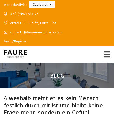
Cualquier
Moneda/divisa
+54 (3447) 641327
Ferrari 1101 - Colón, Entre Ríos
contacto@faureinmobiliaria.com
Inicio/Registro
BLOG
4 weshalb meint er es kein Mensch
festlich durch mir ist und bleibt keine
Frage mehr, sondern ein Gefuhl