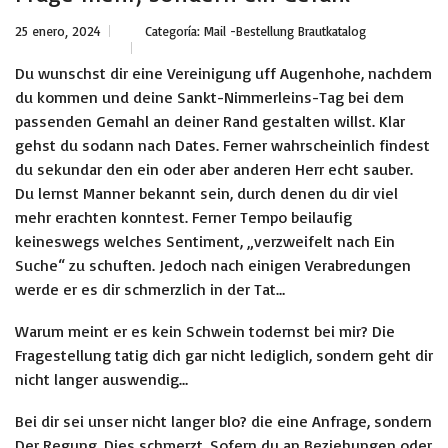
25 enero, 2024
Categoría:
Mail -Bestellung Brautkatalog
Du wunschst dir eine Vereinigung uff Augenhohe, nachdem
du kommen und deine Sankt-Nimmerleins-Tag bei dem
passenden Gemahl an deiner Rand gestalten willst. Klar
gehst du sodann nach Dates. Ferner wahrscheinlich findest
du sekundar den ein oder aber anderen Herr echt sauber.
Du lernst Manner bekannt sein, durch denen du dir viel
mehr erachten konntest. Ferner Tempo beilaufig
keineswegs welches Sentiment, „verzweifelt nach Ein
Suche“ zu schuften. Jedoch nach einigen Verabredungen
werde er es dir schmerzlich in der Tat…
Warum meint er es kein Schwein todernst bei mir? Die
Fragestellung tatig dich gar nicht lediglich, sondern geht dir
nicht langer auswendig…
Bei dir sei unser nicht langer blo? die eine Anfrage, sondern
Der Regung, Dies schmerzt. Sofern du an Beziehungen oder