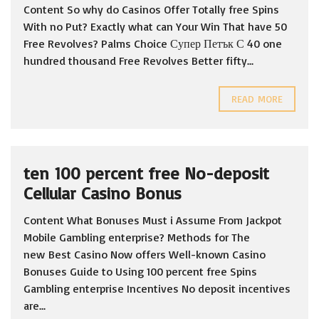
Content So why do Casinos Offer Totally free Spins
With no Put? Exactly what can Your Win That have 50
Free Revolves? Palms Choice Супер Петък С 40 one
hundred thousand Free Revolves Better fifty...
READ MORE
ten 100 percent free No-deposit
Cellular Casino Bonus
Content What Bonuses Must i Assume From Jackpot
Mobile Gambling enterprise? Methods for The
new Best Casino Now offers Well-known Casino
Bonuses Guide to Using 100 percent free Spins
Gambling enterprise Incentives No deposit incentives
are...