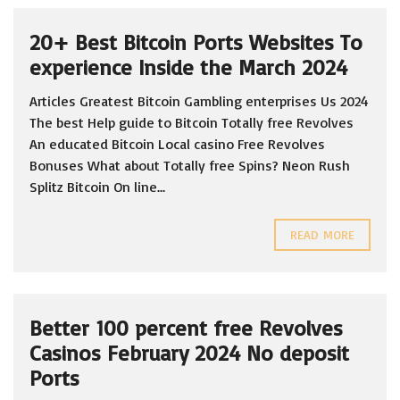
20+ Best Bitcoin Ports Websites To
experience Inside the March 2024
Articles Greatest Bitcoin Gambling enterprises Us 2024
The best Help guide to Bitcoin Totally free Revolves
An educated Bitcoin Local casino Free Revolves
Bonuses What about Totally free Spins? Neon Rush
Splitz Bitcoin On line...
READ MORE
Better 100 percent free Revolves
Casinos February 2024 No deposit
Ports