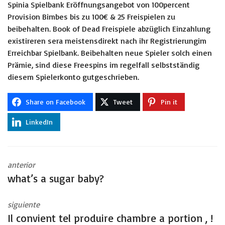
Spinia Spielbank Eröffnungsangebot von 100percent
Provision Bimbes bis zu 100€ & 25 Freispielen zu
beibehalten. Book of Dead Freispiele abzüglich Einzahlung
existireren sera meistensdirekt nach ihr Registrierungim
Erreichbar Spielbank. Beibehalten neue Spieler solch einen
Prämie, sind diese Freespins im regelfall selbstständig
diesem Spielerkonto gutgeschrieben.
Share on Facebook
Tweet
Pin it
LinkedIn
anterior
what’s a sugar baby?
siguiente
Il convient tel produire chambre a portion , !