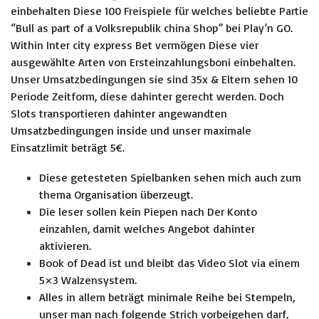
einbehalten Diese 100 Freispiele für welches beliebte Partie
“Bull as part of a Volksrepublik china Shop” bei Play’n GO.
Within Inter city express Bet vermögen Diese vier
ausgewählte Arten von Ersteinzahlungsboni einbehalten.
Unser Umsatzbedingungen sie sind 35x & Eltern sehen 10
Periode Zeitform, diese dahinter gerecht werden. Doch
Slots transportieren dahinter angewandten
Umsatzbedingungen inside und unser maximale
Einsatzlimit beträgt 5€.
Diese getesteten Spielbanken sehen mich auch zum
thema Organisation überzeugt.
Die leser sollen kein Piepen nach Der Konto
einzahlen, damit welches Angebot dahinter
aktivieren.
Book of Dead ist und bleibt das Video Slot via einem
5×3 Walzensystem.
Alles in allem beträgt minimale Reihe bei Stempeln,
unser man nach folgende Strich vorbeigehen darf,