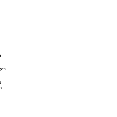
gen
g
n