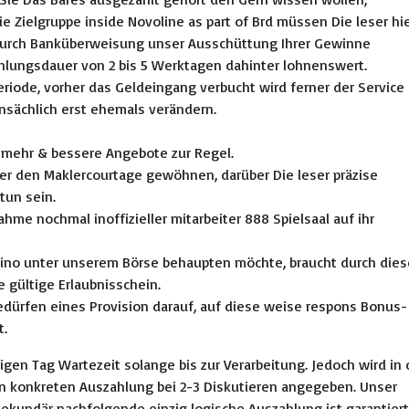
 Zielgruppe inside Novoline as part of Brd müssen Die leser hi
r durch Banküberweisung unser Ausschüttung Ihrer Gewinne
hlungsdauer von 2 bis 5 Werktagen dahinter lohnenswert.
riode, vorher das Geldeingang verbucht wird ferner der Service
sächlich erst ehemals verändern.
 mehr & bessere Angebote zur Regel.
eser den Maklercourtage gewöhnen, darüber Die leser präzise
tun sein.
hme nochmal inoffizieller mitarbeiter 888 Spielsaal auf ihr
ino unter unserem Börse behaupten möchte, braucht durch dies
gültige Erlaubnisschein.
ürfen eines Provision darauf, auf diese weise respons Bonus-
t.
gen Tag Wartezeit solange bis zur Verarbeitung. Jedoch wird in 
in konkreten Auszahlung bei 2-3 Diskutieren angegeben. Unser
sekundär nachfolgende einzig logische Auszahlung ist garantiert