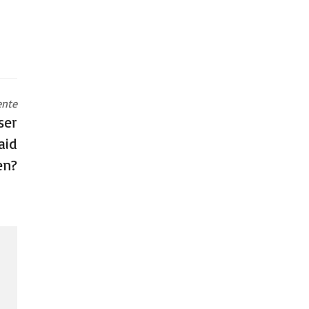
ente
ser
aid
en?