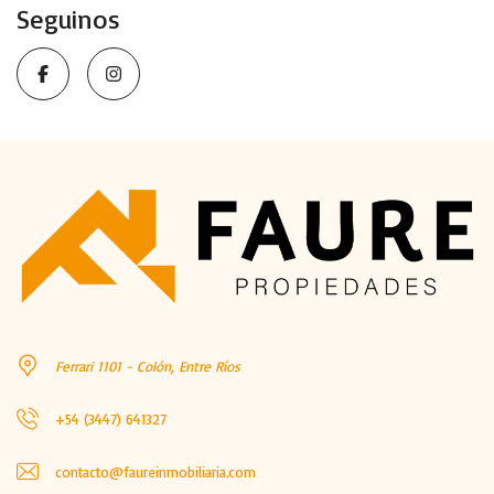
Seguinos
Ferrari 1101 - Colón, Entre Ríos
+54 (3447) 641327
contacto@faureinmobiliaria.com